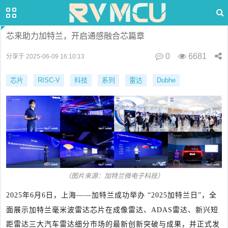
芯来助力加特兰，开启通感融合芯篇章
0
6681
分享于 2025-06-09 16:10:13
芯片
RISC-V
科技
系列
雷达
Dubhe
（图片来源：加特兰微电子科技）
2025年6月6日，上海
——
加
特兰
成功举办 “2025加特兰日”，全
面展示加特兰毫米波雷达芯片在成像雷达、ADAS雷达、新兴短
距雷达三大汽车雷达细分市场的最新创新突破与成果，并正式发