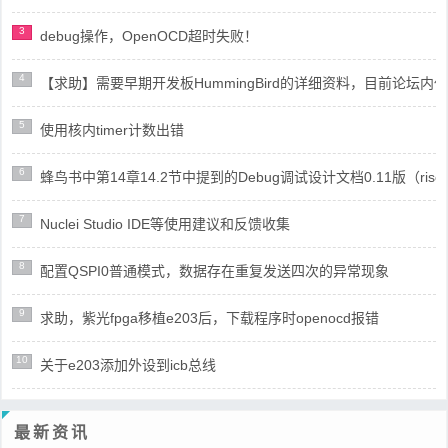
3
debug操作，OpenOCD超时失败！
4
【求助】需要早期开发板HummingBird的详细资料，目前论坛
5
使用核内timer计数出错
6
蜂鸟书中第14章14.2节中提到的Debug调试设计文档0.11版（risc
7
Nuclei Studio IDE等使用建议和反馈收集
8
配置QSPI0普通模式，数据存在重复发送四次的异常现象
9
求助，紫光fpga移植e203后，下载程序时openocd报错
10
关于e203添加外设到icb总线
最新资讯