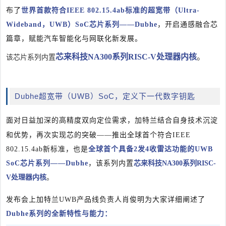
布了
世界首款符合IEEE 802.15.4ab标准的超宽带（Ultra-
Wideband，UWB）SoC芯片系列——Dubh
e
，开启通感融合芯
篇章，赋能汽车智能化与网联化新发展。
芯来科技NA300系列
RISC-V处理器内核
。
该芯片系列内置
Dubhe超宽带（UWB）SoC，
定义下一代数字钥匙
面对日益加深的
高精度双向定位需求，加特兰结合自身技
术沉淀
和优势，再次实现芯的突破——推出
全球首个符合IEE
E
802.15.4ab新标准
，也是
全球首个具备2发4收雷达功能的UWB
SoC芯片系列
——
Dubhe
，该系列内置
芯来科技NA300系列
RISC-
V处理器内核
。
发布会上
加特兰UWB产品线负责人肖俊明为大家详细阐述了
Dubhe系列的全新特性与能力：