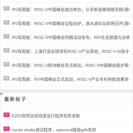
5
RV双周报：RISC-V中国峰会成功举办，众多新成果相继亮相(第87期-
6
RV双周报：RISC-V中国峰会议程出炉，滴水湖论坛即将召开(第86期-
7
RV双周报：RISC-V中国峰会同期活动发布，RDI生态联盟光谷揭牌(第8
8
RV双周报：上海打造全球领先RISC-V产业高地，RISC-V AI指令集架
9
RV双周报：RISC-V欧洲峰会亮点频出，RISC-V中国峰会稳步筹备(第8
10
RV双周报：RV中国峰会正式启动，RISC-V产业专利导航成果发布(第8
最新帖子
1
E203突然出现烧录运行程序失败求助
2
nuclei studio调试程序，openocd链接gdb失败