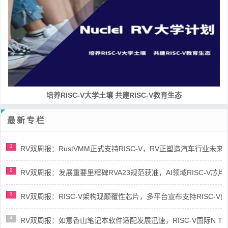
RISC-V处理器设计系列课程
最新专栏
1
RV双周报：RustVMM正式支持RISC-V，RV正塑造汽车行业未来(第91
2
RV双周报：发展重要里程碑RVA23规范获准，AI领域RISC-V芯片市场
3
RV双周报：RISC-V架构现颠覆性芯片，多平台宣布支持RISC-V(第89
4
RV双周报：如意香山笔记本软件适配发展迅速，RISC-V国际N Trace