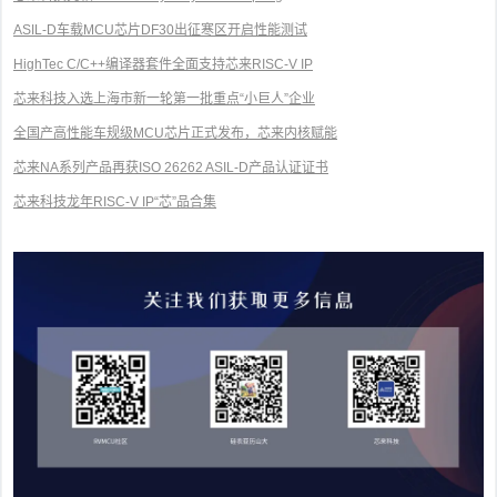
ASIL-D车载MCU芯片DF30出征寒区开启性能测试
HighTec C/C++编译器套件全面支持芯来RISC-V IP
芯来科技入选上海市新一轮第一批重点“小巨人”企业
全国产高性能车规级MCU芯片正式发布，芯来内核赋能
芯来NA系列产品再获ISO 26262 ASIL-D产品认证证书
芯来科技龙年RISC-V IP“芯”品合集