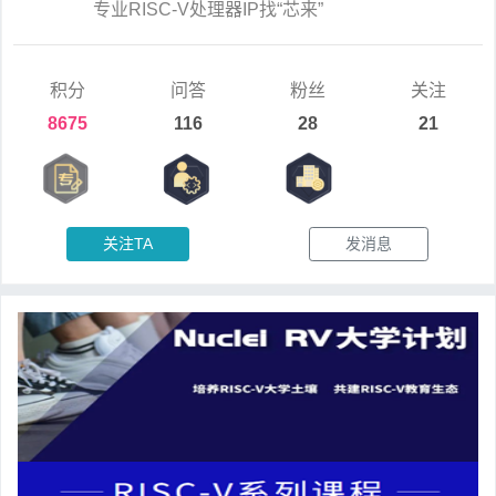
专业RISC-V处理器IP找“芯来”
积分
问答
粉丝
关注
8675
116
28
21
关注TA
发消息