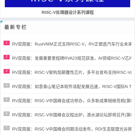
RISC-V处理器设计系列课程
最新专栏
1
RV双周报：RustVMM正式支持RISC-V，RV正塑造汽车行业未来(第91
2
RV双周报：发展重要里程碑RVA23规范获准，AI领域RISC-V芯片市场
3
RV双周报：RISC-V架构现颠覆性芯片，多平台宣布支持RISC-V(第89
4
RV双周报：如意香山笔记本软件适配发展迅速，RISC-V国际N Trace
5
RV双周报：RISC-V中国峰会成功举办，众多新成果相继亮相(第87期-
6
RV双周报：RISC-V中国峰会议程出炉，滴水湖论坛即将召开(第86期-
7
RV双周报：RISC-V中国峰会同期活动发布，RDI生态联盟光谷揭牌(第8