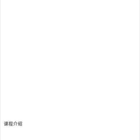
培训亮点
培训早鸟价报名
延期至
11/11
课程增加
“
RISC-V处理器指令集、架构和中断机制介绍
”
与芯来科技
研发团队面对面交流
各地
前
10名
报名者可以获得作者签名的《嵌入式操作系统风云录：
历史的
演变与物联网未来》
或《RISC-V架构与嵌入式开发快速入门》图书一本！
数量有限，先到先得！
课程介绍