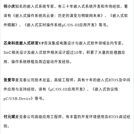
何小庆
知名的嵌入式系统专家，有三十年嵌入式系统开发和市场经验，著
译有《嵌入式操作系统风云录：历史的演变与物联网未来》、《嵌入式软
件精解》、《嵌入式实时操作系统μC/OS-III应用开发》等书。
芯来科技嵌入式研发VP
资深集成电路设计与嵌入式软件领域业内专家，
SoC相关设计及嵌入式软件相关设计超过10年，积累了大量的处理器应
用、操作系统移植及周边驱动开发经验。
张爱华
麦克泰公司技术总监，高级工程师，具有十年的嵌入式RTOS及中间
件应用与支持经验，
译有《μC/OS-III应用开发》、《嵌入式协议栈
μC/USB-Device》等书。
付元斌
麦克泰公司高级应用工程师，有丰富的开发环境使用及RTOS调试经
验。