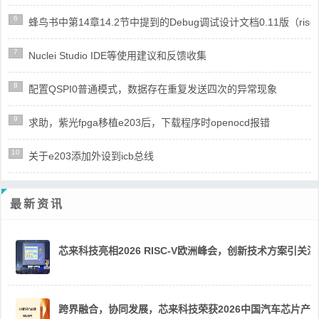
6
蜂鸟书中第14章14.2节中提到的Debug调试设计文档0.11版（risc
7
Nuclei Studio IDE等使用建议和反馈收集
8
配置QSPI0普通模式，数据存在重复发送四次的异常现象
9
求助，紫光fpga移植e203后，下载程序时openocd报错
10
关于e203添加外设到icb总线
最新资讯
芯来科技亮相2026 RISC-V欧洲峰会，创新技术方案引关注
跨界融合，协同发展，芯来科技荣获2026中国汽车芯片产