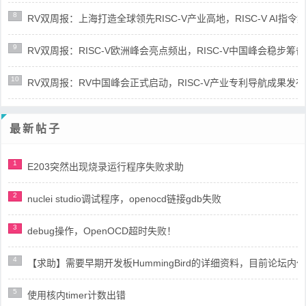
8
RV双周报：上海打造全球领先RISC-V产业高地，RISC-V AI指令集架
9
RV双周报：RISC-V欧洲峰会亮点频出，RISC-V中国峰会稳步筹备(第8
10
RV双周报：RV中国峰会正式启动，RISC-V产业专利导航成果发布(第8
最新帖子
1
E203突然出现烧录运行程序失败求助
2
nuclei studio调试程序，openocd链接gdb失败
3
debug操作，OpenOCD超时失败！
4
【求助】需要早期开发板HummingBird的详细资料，目前论坛
5
使用核内timer计数出错