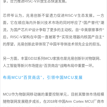
RISC-V
享，合力推进
开放生态快速发展。
RISC-V
芯师爷认为，兆易创新不留遗力促进
生态发展。一方
面，它在顺应海内外新兴技术市场的同时呼应了“国产替代
”
潮
IP
流，为国产芯片
设计争取了更多的主动权。自“中美摩擦事件
”
RISC-V
后，
架构在中国一直被寄予“实现处理器内核国产自主
”
的厚望，兆易创新此举体现了中国半导体技术领先企业的担当。
GD32
MCU
另一方面，丰富
系列
家族也是兆易创新针对物联网、
人工智能等新兴市场提出“
百货商店
”
战略布局中重要一环。
布局MCU“百货商店"，引领中国MCU发展
MCU
作为物联网移动端的重要控制单元，目前其整体市场规模
2018
Arm Cortex MCU
随物联网发展稳步成长，在
年中国
厂商市