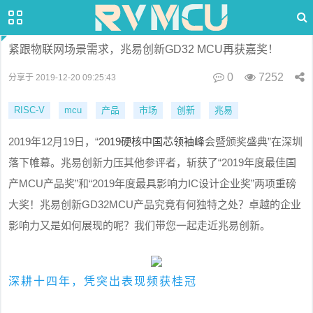
紧跟物联网场景需求，兆易创新GD32 MCU再获嘉奖！
0
7252
分享于 2019-12-20 09:25:43
RISC-V
mcu
产品
市场
创新
兆易
2019
12
19
“
2019
”
年
月
日，
硬核中国芯领袖峰
会暨颁奖盛典
在深圳
“2019
落下帷幕。兆易创新力压其他参评者，斩获了
年度最佳国
MCU
”
“2019
IC
”
产
产品奖
和
年度最具影响力
设计企业奖
两项重磅
GD32MCU
大奖！兆易创新
产品究竟有何独特之处？卓越的企业
影响力又是如何展现的呢？我们带您一起走近兆易创新。
深耕十四年，凭突出表现频获桂冠