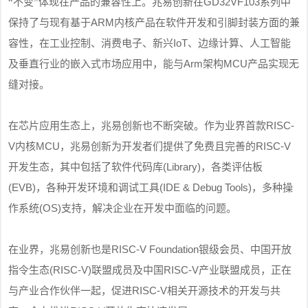
GD32VF103
“
不变
”
体现在产品的兼容性上。
兆易创新在
系列中
ARM
保持了与现有基于
内核产品在软件开发和引脚封装方面的兼
IoT
容性，在工业控制、消费电子、新兴
、边缘计算、人工智能
Arm
MCU
及垂直行业的嵌入式市场应用中，能与
架构
产品实现无
缝对接。
RISC-
在芯片应用生态上，兆易创新也不断突破。作为业界首款
V
MCU
RISC-V
内核
，兆易创新为开发者们提供了免费且完善的
(Library)
开发生态，其中包括了软件代码库
，各类评估板
(EVB)
(IDE & Debug Tools)
，各种开发环境和调试工具
，多种操
(OS)
作系统
支持，解决企业在开发中面临的问题。
RISC-V Foundation
在业界，兆易创新也是
银级会员、中国开放
(RISC-V)
RISC-V
指令生态
联盟成员
及中国
产业联盟成员
，正在
RISC-V
与产业合作伙伴一起，促进
相关开源技术的开发与共