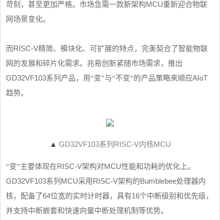
MCU
苛刻，甚至更加严格。市场急需一款新架构
重新迎合物联
网场景变化。
RISC-V
而
精简、模块化、可扩展的特点，完美契合了智能物联
网的发展和碎片化需求。兆易创新紧随市场需求，推出
GD32VF103
AIoT
系列产品，用“变”与“不变”的产品策略来顺应
趋势。
▲
GD32VF103
RISC-V
MCU
系列
内核
RISC-V
MCU
“
变
”
主要体现在
架构对
性能和功耗的优化上。
GD32VF103
MCU
RISC-V
Bumblebee
系列
采用
架构的
处理器内
64
16
核，配备了
位宽的实时计时器，具有
个中断级别和优先级，
并支持中断嵌套和快速向量中断处理机制等优势。