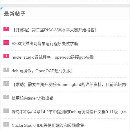
最新帖子
1
【开赛啦】第二届RISC-V高水平大赛开始报名！
2
E203突然出现烧录运行程序失败求助
3
nuclei studio调试程序，openocd链接gdb失败
4
debug操作，OpenOCD超时失败！
5
【求助】需要早期开发板HummingBird的详细资料，目前论坛
6
使用核内timer计数出错
7
蜂鸟书中第14章14.2节中提到的Debug调试设计文档0.11版（risc
8
Nuclei Studio IDE等使用建议和反馈收集