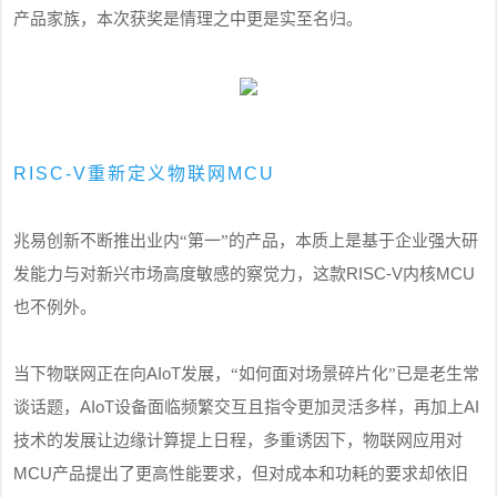
产品家族，本次获奖是情理之中更是实至名归。
RISC-V重新定义物联网MCU
兆易创新不断推出业内“第一”的产品，本质上是基于企业强大研
RISC-V
MCU
发能力与对新兴市场高度敏感的察觉力，这款
内核
也不例外。
AIoT
当下物联网正在向
发展，“如何面对场景碎片化”已是老生常
AIoT
AI
谈话题，
设备面临频繁交互且指令更加灵活多样，再加上
技术的发展让边缘计算提上日程，多重诱因下，物联网应用对
MCU
产品提出了更高性能要求，但对成本和功耗的要求却依旧