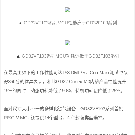
▲
GD32VF103
MCU
GD32F103
系列
性能高于
系列
▲
GD32VF103
MCU
GD32F103
系列
功耗远低于
系列
153 DMIPS
CoreMark
在最高主频下的工作性能可达
，
测试也取
360
GD32 Cortex-M3
得
分的优异表现，相比
内核产品
性能提升
15%
50%
25%
的同时，动态
功耗降低了
，
待机功耗更降低了
。
GD32VF103
面对尺寸大小不一的多样化智能设备，
系列首批
RISC-V MCU
14
4
还提供
个型号，
种封装类型选择。