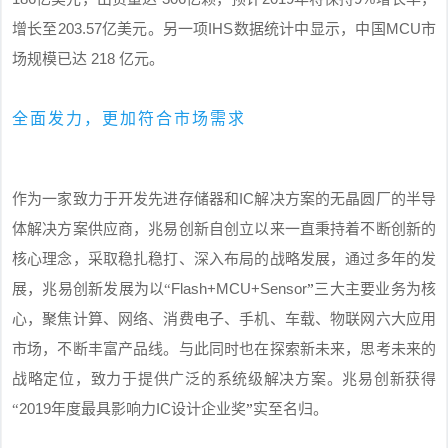
203.57
IHS
MCU
增长至
亿美元。另一项
数据统计中显示，中国
市
218
场规模已达
亿元。
全面发力，更加符合市场需求
IC
作为一家致力于开发先进存储器和
解决方案的无晶圆厂的半导
体解决方案供应商，兆易创新自创立以来一直秉持着不断创新的
核心理念，采取稳扎稳打、深入布局的战略发展，通过多年的发
Flash+MCU+Sensor
展，兆易创新发展为以“
”
三大主要业务为核
心，聚焦计算、网络、消费电子、手机、车载、物联网六大应用
市场，不断丰富产品线。与此同时也在探索新未来，思考未来的
战略定位，致力于提供广泛的系统级解决方案。兆易创新获得
2019
IC
“
年度最具影响力
设计企业奖
”
实至名归。