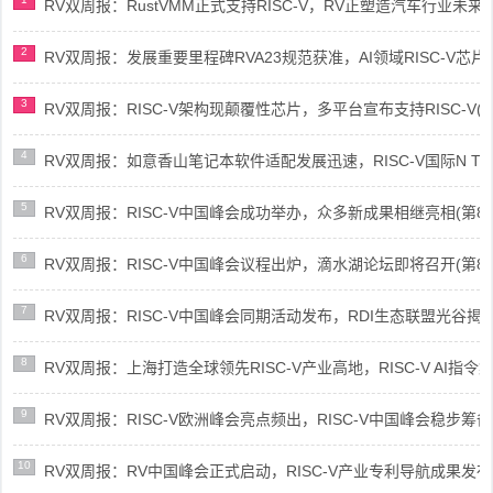
RV双周报：RustVMM正式支持RISC-V，RV正塑造汽车行业未来(第91
2
RV双周报：发展重要里程碑RVA23规范获准，AI领域RISC-V芯片市场
3
RV双周报：RISC-V架构现颠覆性芯片，多平台宣布支持RISC-V(第89
4
RV双周报：如意香山笔记本软件适配发展迅速，RISC-V国际N Trace
5
RV双周报：RISC-V中国峰会成功举办，众多新成果相继亮相(第87期-
6
RV双周报：RISC-V中国峰会议程出炉，滴水湖论坛即将召开(第86期-
7
RV双周报：RISC-V中国峰会同期活动发布，RDI生态联盟光谷揭牌(第8
8
RV双周报：上海打造全球领先RISC-V产业高地，RISC-V AI指令集架
9
RV双周报：RISC-V欧洲峰会亮点频出，RISC-V中国峰会稳步筹备(第8
10
RV双周报：RV中国峰会正式启动，RISC-V产业专利导航成果发布(第8