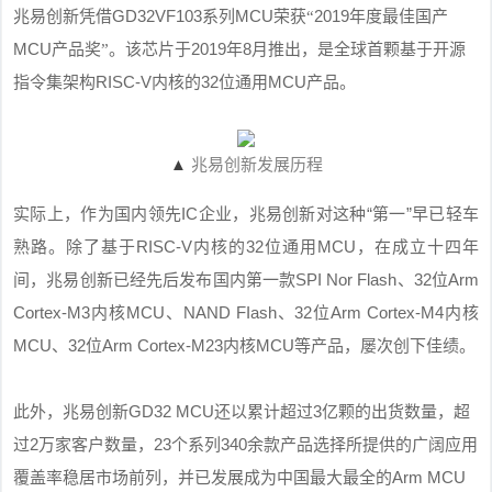
GD32VF103
MCU
2019
兆易创新凭借
系列
荣获“
年度最佳国产
MCU
2019
8
产品奖”。该芯片于
年
月推出，是全球首颗基于开源
RISC-V
32
MCU
指令集架构
内核的
位通用
产品。
▲
兆易创新发展历程
IC
“
”
实际上，作为国内领先
企业，兆易创新对这种
第一
早已轻车
RISC-V
32
MCU
熟路。除了基于
内核的
位通用
，在成立十四年
SPI Nor Flash
32
Arm
间，兆易创新已经先后发布国内第一款
、
位
Cortex-M3
MCU
NAND FIash
32
Arm Cortex-M4
内核
、
、
位
内核
MCU
32
Arm Cortex-M23
MCU
、
位
内核
等产品，屡次创下佳绩。
GD32 MCU
3
此外，兆易创新
还以累计超过
亿颗
的出货数量，超
2
23
340
过
万家
客户数量，
个系列
余款产品
选择所提供的广阔应用
Arm MCU
覆盖率稳居市场前列，并已发展成为中国最大最全的