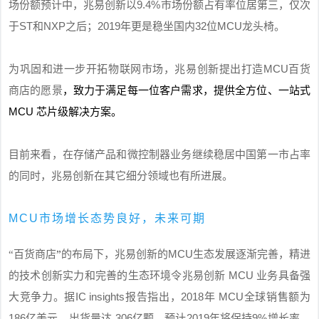
9.4%
场份额预计中，兆易创新以
市场份额占有率位居第三，仅次
ST
NXP
2019
32
MCU
于
和
之后；
年更是稳坐国内
位
龙头椅。
MCU
为巩固和进一步开拓物联网市场，兆易创新提出打造
百货
商店的愿景
，致力于满足每一位客户需求，提供全方位、一站式
MCU
芯片级解决方案。
目前来看，在
存储产品和微控制器业务
继续稳居中国第一市占率
的同时，兆易创新在其它细分领域也有所进展。
MCU市场增长态势良好，未来可期
MCU
“百货商店
”
的布局下，兆易创新的
生态发展逐渐完善，精进
MCU
的技术创新实力和完善的生态环境令兆易创新
业务具备强
IC insights
2018
MCU
大竞争力。据
报告指出，
年
全球销售额为
186
306
2019
9%
亿美元，出货量达
亿颗，预计
年将保持
增长率，