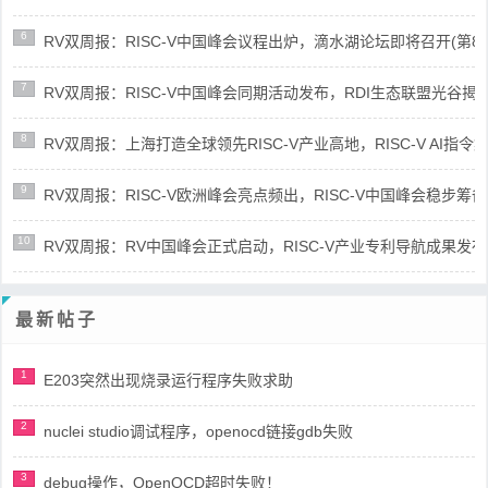
6
RV双周报：RISC-V中国峰会议程出炉，滴水湖论坛即将召开(第86期-
7
RV双周报：RISC-V中国峰会同期活动发布，RDI生态联盟光谷揭牌(第8
8
RV双周报：上海打造全球领先RISC-V产业高地，RISC-V AI指令集架
9
RV双周报：RISC-V欧洲峰会亮点频出，RISC-V中国峰会稳步筹备(第8
10
RV双周报：RV中国峰会正式启动，RISC-V产业专利导航成果发布(第8
最新帖子
1
E203突然出现烧录运行程序失败求助
2
nuclei studio调试程序，openocd链接gdb失败
3
debug操作，OpenOCD超时失败！