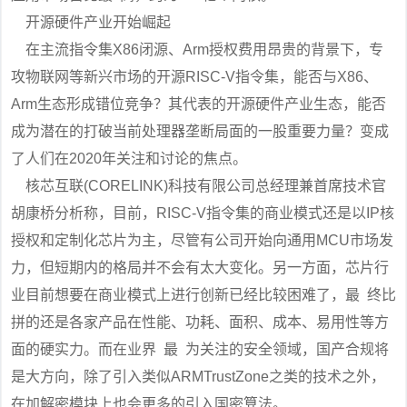
开源硬件产业开始崛起
在主流指令集X86闭源、Arm授权费用昂贵的背景下，专
攻物联网等新兴市场的开源RISC-V指令集，能否与X86、
Arm生态形成错位竞争？其代表的开源硬件产业生态，能否
成为潜在的打破当前处理器垄断局面的一股重要力量？变成
了人们在2020年关注和讨论的焦点。
核芯互联(CORELINK)科技有限公司总经理兼首席技术官
胡康桥分析称，目前，RISC-V指令集的商业模式还是以IP核
授权和定制化芯片为主，尽管有公司开始向通用MCU市场发
力，但短期内的格局并不会有太大变化。另一方面，芯片行
业目前想要在商业模式上进行创新已经比较困难了，最 终比
拼的还是各家产品在性能、功耗、面积、成本、易用性等方
面的硬实力。而在业界 最 为关注的安全领域，国产合规将
是大方向，除了引入类似ARMTrustZone之类的技术之外，
在加解密模块上也会更多的引入国密算法。