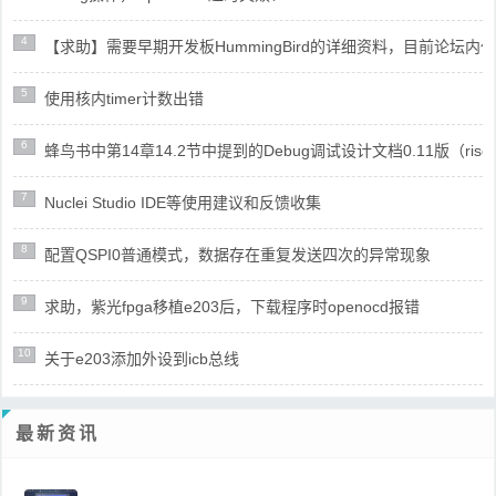
4
【求助】需要早期开发板HummingBird的详细资料，目前论坛
5
使用核内timer计数出错
6
蜂鸟书中第14章14.2节中提到的Debug调试设计文档0.11版（risc
7
Nuclei Studio IDE等使用建议和反馈收集
8
配置QSPI0普通模式，数据存在重复发送四次的异常现象
9
求助，紫光fpga移植e203后，下载程序时openocd报错
10
关于e203添加外设到icb总线
最新资讯