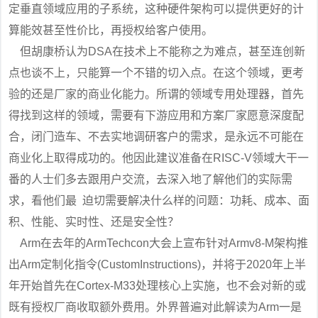
定垂直领域应用的子系统，这种硬件架构可以提供更好的计
算能效甚至性价比，再授权给客户使用。
但胡康桥认为DSA在技术上不能称之为难点，甚至连创新
点也谈不上，只能算一个不错的切入点。在这个领域，更考
验的还是厂家的商业化能力。所谓的领域专用处理器，首先
得找到这样的领域，需要有下游应用和方案厂家愿意深度配
合，闭门造车、不去实地调研客户的需求，是永远不可能在
商业化上取得成功的。他因此建议准备在RISC-V领域大干一
番的人士们多去跟用户交流，去深入地了解他们的实际需
求，看他们最 迫切需要解决什么样的问题：功耗、成本、面
积、性能、实时性、还是安全性？
Arm在去年的ArmTechcon大会上宣布针对Armv8-M架构推
出Arm定制化指令(CustomInstructions)，并将于2020年上半
年开始首先在Cortex-M33处理核心上实施，也不会对新的或
既有授权厂商收取额外费用。外界普遍对此解读为Arm一是