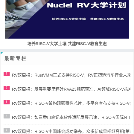
培养RISC-V大学土壤 共建RISC-V教育生态
最新专栏
1
RV双周报：RustVMM正式支持RISC-V，RV正塑造汽车行业未来(第91
2
RV双周报：发展重要里程碑RVA23规范获准，AI领域RISC-V芯片市场
3
RV双周报：RISC-V架构现颠覆性芯片，多平台宣布支持RISC-V(第89
4
RV双周报：如意香山笔记本软件适配发展迅速，RISC-V国际N Trace
5
RV双周报：RISC-V中国峰会成功举办，众多新成果相继亮相(第87期-