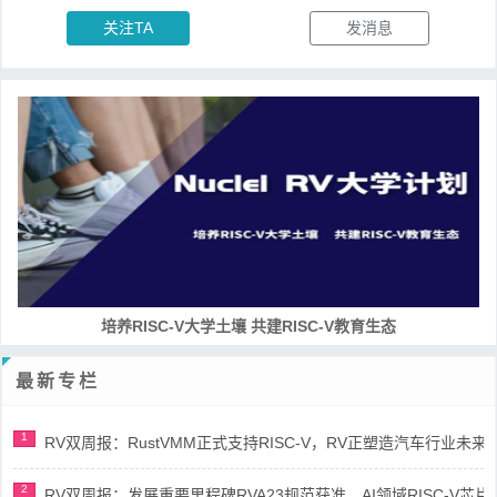
关注TA
发消息
培养RISC-V大学土壤 共建RISC-V教育生态
最新专栏
1
RV双周报：RustVMM正式支持RISC-V，RV正塑造汽车行业未来(第91
2
RV双周报：发展重要里程碑RVA23规范获准，AI领域RISC-V芯片市场