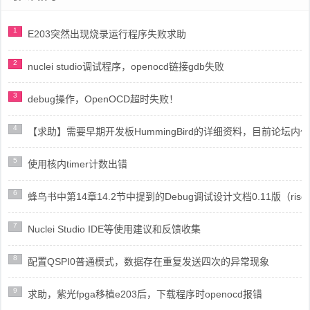
1
E203突然出现烧录运行程序失败求助
2
nuclei studio调试程序，openocd链接gdb失败
3
debug操作，OpenOCD超时失败！
4
【求助】需要早期开发板HummingBird的详细资料，目前论坛
5
使用核内timer计数出错
6
蜂鸟书中第14章14.2节中提到的Debug调试设计文档0.11版（risc
7
Nuclei Studio IDE等使用建议和反馈收集
8
配置QSPI0普通模式，数据存在重复发送四次的异常现象
9
求助，紫光fpga移植e203后，下载程序时openocd报错