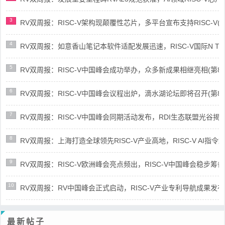
3
RV双周报：RISC-V架构现颠覆性芯片，多平台宣布支持RISC-V(第89
4
RV双周报：如意香山笔记本软件适配发展迅速，RISC-V国际N Trace
5
RV双周报：RISC-V中国峰会成功举办，众多新成果相继亮相(第87期-
6
RV双周报：RISC-V中国峰会议程出炉，滴水湖论坛即将召开(第86期-
7
RV双周报：RISC-V中国峰会同期活动发布，RDI生态联盟光谷揭牌(第8
8
RV双周报：上海打造全球领先RISC-V产业高地，RISC-V AI指令集架
9
RV双周报：RISC-V欧洲峰会亮点频出，RISC-V中国峰会稳步筹备(第8
10
RV双周报：RV中国峰会正式启动，RISC-V产业专利导航成果发布(第8
最新帖子