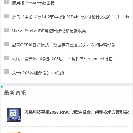
5
使用核内timer计数出错
6
蜂鸟书中第14章14.2节中提到的Debug调试设计文档0.11版（risc
7
Nuclei Studio IDE等使用建议和反馈收集
8
配置QSPI0普通模式，数据存在重复发送四次的异常现象
9
求助，紫光fpga移植e203后，下载程序时openocd报错
10
关于e203添加外设到icb总线
最新资讯
芯来科技亮相2026 RISC-V欧洲峰会，创新技术方案引关注