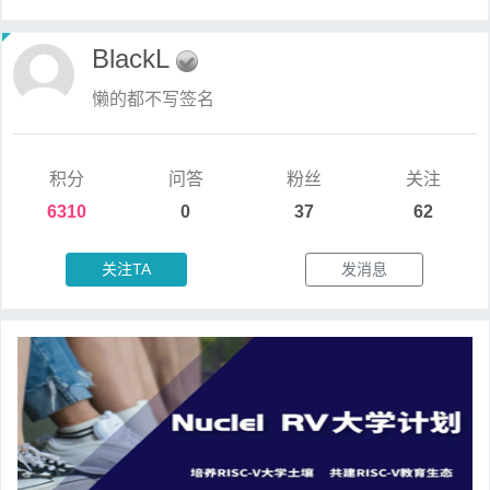
BlackL
懒的都不写签名
积分
问答
粉丝
关注
6310
0
37
62
关注TA
发消息