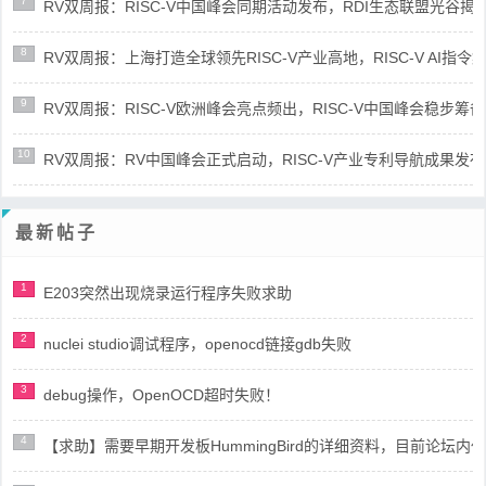
7
RV双周报：RISC-V中国峰会同期活动发布，RDI生态联盟光谷揭牌(第8
8
RV双周报：上海打造全球领先RISC-V产业高地，RISC-V AI指令集架
9
RV双周报：RISC-V欧洲峰会亮点频出，RISC-V中国峰会稳步筹备(第8
10
RV双周报：RV中国峰会正式启动，RISC-V产业专利导航成果发布(第8
最新帖子
1
E203突然出现烧录运行程序失败求助
2
nuclei studio调试程序，openocd链接gdb失败
3
debug操作，OpenOCD超时失败！
4
【求助】需要早期开发板HummingBird的详细资料，目前论坛