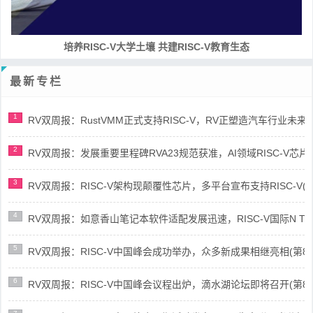
培养RISC-V大学土壤 共建RISC-V教育生态
最新专栏
1
RV双周报：RustVMM正式支持RISC-V，RV正塑造汽车行业未来(第91
2
RV双周报：发展重要里程碑RVA23规范获准，AI领域RISC-V芯片市场
3
RV双周报：RISC-V架构现颠覆性芯片，多平台宣布支持RISC-V(第89
4
RV双周报：如意香山笔记本软件适配发展迅速，RISC-V国际N Trace
5
RV双周报：RISC-V中国峰会成功举办，众多新成果相继亮相(第87期-
6
RV双周报：RISC-V中国峰会议程出炉，滴水湖论坛即将召开(第86期-