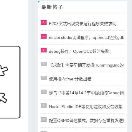
最新帖子
1
E203突然出现烧录运行程序失败求助
2
nuclei studio调试程序，openocd链接gdb失
3
debug操作，OpenOCD超时失败！
4
【求助】需要早期开发板HummingBird
5
使用核内timer计数出错
6
蜂鸟书中第14章14.2节中提到的Debug调试设计
7
Nuclei Studio IDE等使用建议和反馈收集
8
配置QSPI0普通模式，数据存在重复发送四