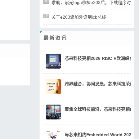
9
求助，紫光fpga移植e203后，下载程序时ope
10
关于e203添加外设到icb总线
最新资讯
芯来科技亮相2026 RISC-V欧洲峰
跨界融合，协同发展，芯来科技荣获20
聚焦全球科技前沿，芯来科技亮相Embedde
与芯来相约Embedded World 202