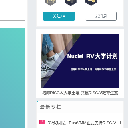
关注TA
发消息
培养RISC-V大学土壤 共建RISC-V教育生态
最新专栏
1
RV双周报：RustVMM正式支持RISC-V，RV正