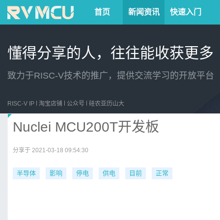
首页
新闻资讯
快速入门
懂得分享的人，往往能收获更多
致力于RISC-V技术的推广，提供交流学习的开放平台
RISC-V IP
淘宝店铺
公众号
硅农亚历山大
Nuclei MCU200T开发板
分享于 2021-03-18 09:54:30
半导体
影响
停电
供电
目前
正常