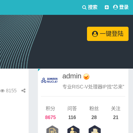
搜索
登录
一键登陆
admin
专业RISC-V处理器IP找“芯来”
8155
积分
问答
粉丝
关注
8675
116
28
21