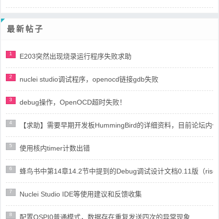
最新帖子
1
E203突然出现烧录运行程序失败求助
2
nuclei studio调试程序，openocd链接gdb失败
3
debug操作，OpenOCD超时失败！
4
【求助】需要早期开发板HummingBird的详细资料，目前论坛
5
使用核内timer计数出错
6
蜂鸟书中第14章14.2节中提到的Debug调试设计文档0.11版（risc
7
Nuclei Studio IDE等使用建议和反馈收集
8
配置QSPI0普通模式，数据存在重复发送四次的异常现象