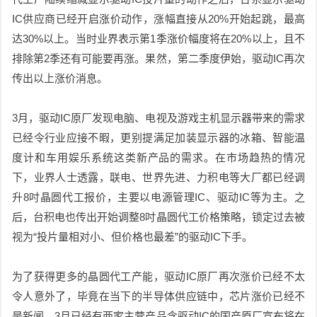
IC供应商已经开启涨价动作，涨幅直接从20%开始起跳，最高
达30%以上。当时业界表示第1季涨价幅度将在20%以上，且不
排除第2季还有可能要再涨。
果然，第二季度伊始，驱动
IC再次
传出以上涨价消息。
3月，驱动
IC
原厂发现电脑、电视及游戏主机显示器带来的需求
已经令行业应接不暇，更别提满足加装显示器的冰箱、智能温
度计和车用娱乐系统这类新产品的需求。在市场趋热的情况
下，
业界人士透露，联电、世界先进、力积电等大厂都已经调
升
8
吋晶圆代工报价，主要以电源管理
IC
、驱动
IC
等为主。之
后，台积电也传出开始调整
8
吋晶圆代工价格策略，锁定过去被
视为
“
投片量相对小、但价格也最差
”
的驱动
IC
下手。
为了获得更多的晶圆代工产能，驱动IC原厂再次涨价已经不太
令人意外了，毕竟在当下的半导体供应链中，芯片涨价已经不
是新闻。3月已经有两家主营产品含驱动IC的国产原厂宣布将在