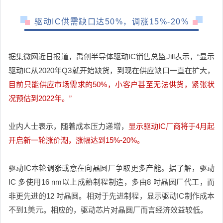
驱动IC供需缺口达50%，调涨15%-20%
据集微网近日报道，禹创半导体驱动IC销售总监Jill表示，“显示
驱动IC从2020年Q3就开始缺货，到现在供应缺口一直在扩大，
目前只能供应市场需求的50%，
小客户甚至无法供货，紧张状
况预估到2022年。”
业内人士表示，随着成本压力递增，
显示驱动IC厂商将于4月起
开启新一轮涨价潮，涨幅达到15%-20%。
驱动IC本轮调涨或意在向晶圆厂争取更多产能。据了解，驱动
IC 多使用16 nm以上成熟制程制造，多由8 吋晶圆厂代工，而
非更先进的12 吋晶圆。相对于先进制程，显示驱动IC制作成本
不到1
美元
。相应的，驱动芯片对晶圆厂而言经济效益较低。