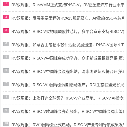
1
RV双周报：RustVMM正式支持RISC-V，RV正塑造汽车行业未来(第91
2
RV双周报：发展重要里程碑RVA23规范获准，AI领域RISC-V芯片市场
3
RV双周报：RISC-V架构现颠覆性芯片，多平台宣布支持RISC-V(第89
4
RV双周报：如意香山笔记本软件适配发展迅速，RISC-V国际N Trace
5
RV双周报：RISC-V中国峰会成功举办，众多新成果相继亮相(第87期-
6
RV双周报：RISC-V中国峰会议程出炉，滴水湖论坛即将召开(第86期-
7
RV双周报：RISC-V中国峰会同期活动发布，RDI生态联盟光谷揭牌(第8
8
RV双周报：上海打造全球领先RISC-V产业高地，RISC-V AI指令集架
9
RV双周报：RISC-V欧洲峰会亮点频出，RISC-V中国峰会稳步筹备(第8
10
RV双周报：RV中国峰会正式启动，RISC-V产业专利导航成果发布(第8