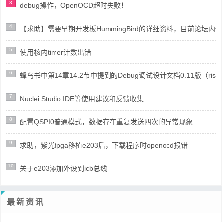
3
debug操作，OpenOCD超时失败！
4
【求助】需要早期开发板HummingBird的详细资料，目前论坛
5
使用核内timer计数出错
6
蜂鸟书中第14章14.2节中提到的Debug调试设计文档0.11版（risc
7
Nuclei Studio IDE等使用建议和反馈收集
8
配置QSPI0普通模式，数据存在重复发送四次的异常现象
9
求助，紫光fpga移植e203后，下载程序时openocd报错
10
关于e203添加外设到icb总线
最新资讯