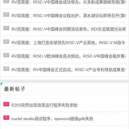
5
RV双周报：RISC-V中国峰会成功举办，众多新成果相继亮相(第87期-
6
RV双周报：RISC-V中国峰会议程出炉，滴水湖论坛即将召开(第86期-
7
RV双周报：RISC-V中国峰会同期活动发布，RDI生态联盟光谷揭牌(第8
8
RV双周报：上海打造全球领先RISC-V产业高地，RISC-V AI指令集架
9
RV双周报：RISC-V欧洲峰会亮点频出，RISC-V中国峰会稳步筹备(第8
10
RV双周报：RV中国峰会正式启动，RISC-V产业专利导航成果发布(第8
最新帖子
1
E203突然出现烧录运行程序失败求助
2
nuclei studio调试程序，openocd链接gdb失败