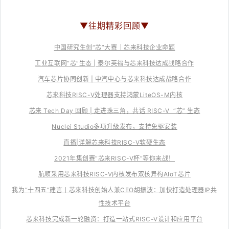
▼往期精彩回顾
▼
中国研究生创“芯”大赛｜芯来科技企业命题
工业互联网“芯”生态 | 泰尔英福与芯来科技达成战略合作
汽车芯片协同创新 | 中汽中心与芯来科技达成战略合作
芯来科技RISC-V处理器支持鸿蒙LiteOS-M内核
芯来 Tech Day 回顾 | 走进珠三角，共话 RISC-V “芯” 生态
Nuclei Studio多项升级发布，支持免驱安装
直播|详解芯来科技RISC-V软硬生态
2021年集创赛“芯来RISC-V杯”等你来战！
航顺采用芯来科技RISC-V内核发布双核异构AIoT芯片
我为“十四五”建言丨芯来科技创始人兼CEO胡振波：加快打造处理器IP共
性技术平台
芯来科技完成新一轮融资：打造一站式RISC-V设计和应用平台