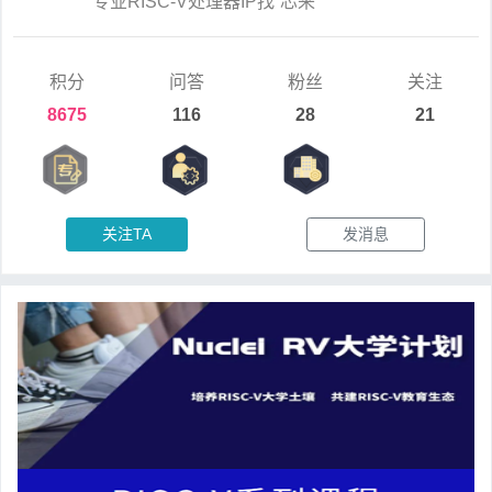
专业RISC-V处理器IP找“芯来”
积分
问答
粉丝
关注
8675
116
28
21
关注TA
发消息