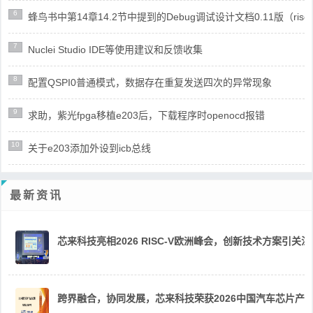
6
蜂鸟书中第14章14.2节中提到的Debug调试设计文档0.11版（risc
7
Nuclei Studio IDE等使用建议和反馈收集
8
配置QSPI0普通模式，数据存在重复发送四次的异常现象
9
求助，紫光fpga移植e203后，下载程序时openocd报错
10
关于e203添加外设到icb总线
最新资讯
芯来科技亮相2026 RISC-V欧洲峰会，创新技术方案引关注
跨界融合，协同发展，芯来科技荣获2026中国汽车芯片产