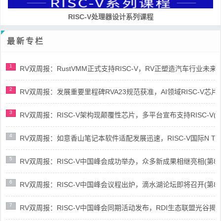
RISC-V处理器设计系列课程
最新专栏
1
RV双周报：RustVMM正式支持RISC-V，RV正塑造汽车行业未来(第91
2
RV双周报：发展重要里程碑RVA23规范获准，AI领域RISC-V芯片市场
3
RV双周报：RISC-V架构现颠覆性芯片，多平台宣布支持RISC-V(第89
4
RV双周报：如意香山笔记本软件适配发展迅速，RISC-V国际N Trace
5
RV双周报：RISC-V中国峰会成功举办，众多新成果相继亮相(第87期-
6
RV双周报：RISC-V中国峰会议程出炉，滴水湖论坛即将召开(第86期-
7
RV双周报：RISC-V中国峰会同期活动发布，RDI生态联盟光谷揭牌(第8