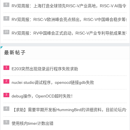
8
RV双周报：上海打造全球领先RISC-V产业高地，RISC-V AI指令集架
9
RV双周报：RISC-V欧洲峰会亮点频出，RISC-V中国峰会稳步筹备(第8
10
RV双周报：RV中国峰会正式启动，RISC-V产业专利导航成果发布(第8
最新帖子
1
E203突然出现烧录运行程序失败求助
2
nuclei studio调试程序，openocd链接gdb失败
3
debug操作，OpenOCD超时失败！
4
【求助】需要早期开发板HummingBird的详细资料，目前论坛
5
使用核内timer计数出错