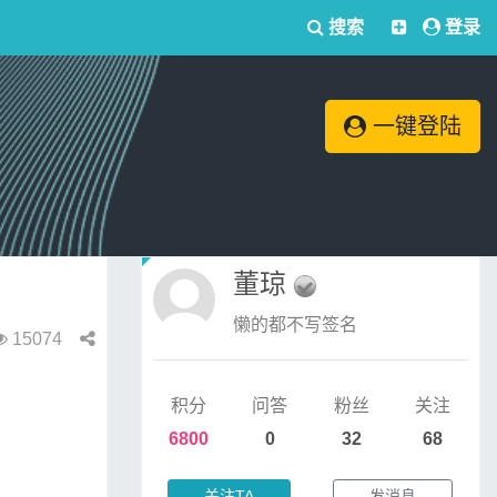
搜索
登录
一键登陆
董琼
懒的都不写签名
15074
积分
问答
粉丝
关注
6800
0
32
68
关注TA
发消息