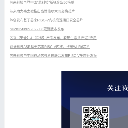
芯来科技再登中国"芯科技"新锐企业50榜单
芯来助力裕太微推出高性能以太网交换芯片
沐创发布基于芯来RISC-V内核高速接口安全芯片
NucleiStudio 2022.08更新版本发布
芯来【安全】&【车规】产品发布，软硬生态共推“芯”应用
翱捷科技ASR基于芯来RISC-V内核，推出Wi-Fi6芯片
芯来科技与中国移动芯昇科技联合发布RISC-V生态开发板