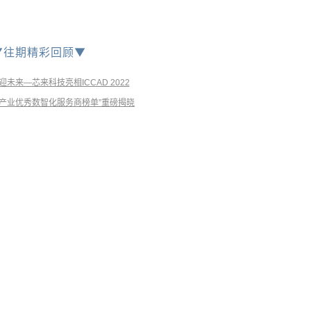
▼往期精彩回顾
▼
未来—芯来科技亮相ICCAD 2022
芯片产业优秀数智化服务商榜单”重磅揭晓