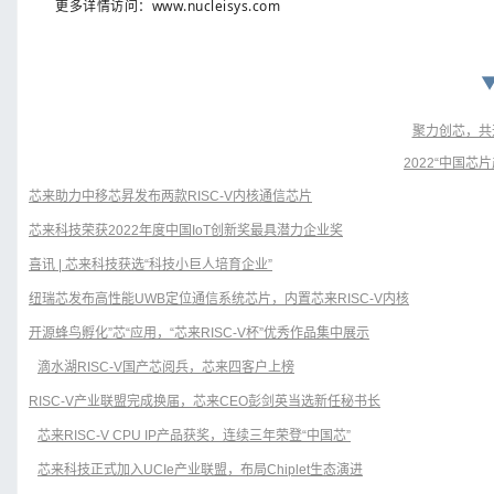
更多详情访问：
www.nucleisys.com
聚力创芯，共迎
2022“中国
芯来助力中移芯昇发布两款RISC-V内核通信芯片
芯来科技荣获2022年度中国IoT创新奖最具潜力企业奖
喜讯 | 芯来科技获选“科技小巨人培育企业”
纽瑞芯发布高性能UWB定位通信系统芯片，内置芯来RISC-V内核
开源蜂鸟孵化”芯“应用，“芯来RISC-V杯”优秀作品集中展示
滴水湖RISC-V国产芯阅兵，芯来四客户上榜
RISC-V产业联盟完成换届，芯来CEO彭剑英当选新任秘书长
芯来RISC-V CPU IP产品获奖，连续三年荣登“中国芯”
芯来科技正式加入UCIe产业联盟，布局Chiplet生态演进