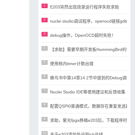
1
E203突然出现烧录运行程序失败求助
2
nuclei studio调试程序，openocd链接gdb失
3
debug操作，OpenOCD超时失败！
4
【求助】需要早期开发板HummingBird
5
使用核内timer计数出错
6
蜂鸟书中第14章14.2节中提到的Debug调试设计
7
Nuclei Studio IDE等使用建议和反馈收集
8
配置QSPI0普通模式，数据存在重复发送四
9
求助，紫光fpga移植e203后，下载程序时ope
10
关于e203添加外设到icb总线