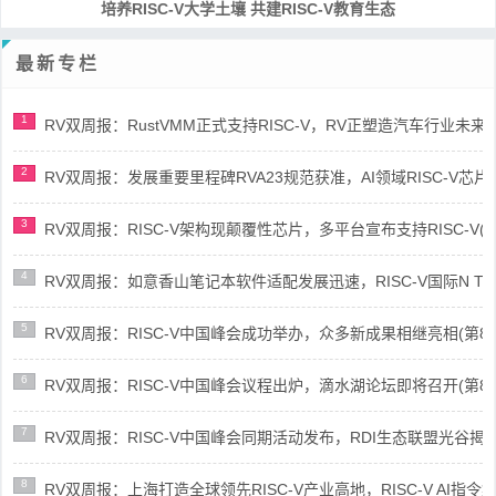
培养RISC-V大学土壤 共建RISC-V教育生态
最新专栏
1
RV双周报：RustVMM正式支持RISC-V，RV正塑造汽车行业未来(第91
2
RV双周报：发展重要里程碑RVA23规范获准，AI领域RISC-V芯片市场
3
RV双周报：RISC-V架构现颠覆性芯片，多平台宣布支持RISC-V(第89
4
RV双周报：如意香山笔记本软件适配发展迅速，RISC-V国际N Trace
5
RV双周报：RISC-V中国峰会成功举办，众多新成果相继亮相(第87期-
6
RV双周报：RISC-V中国峰会议程出炉，滴水湖论坛即将召开(第86期-
7
RV双周报：RISC-V中国峰会同期活动发布，RDI生态联盟光谷揭牌(第8
8
RV双周报：上海打造全球领先RISC-V产业高地，RISC-V AI指令集架