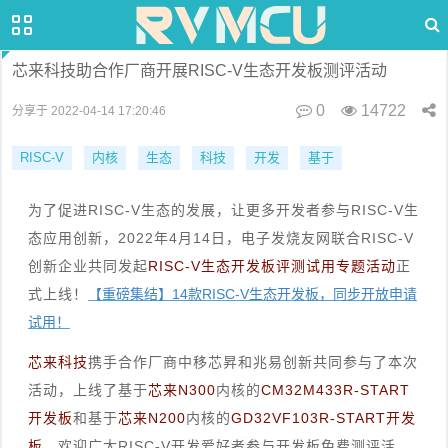
芯来科技助合作厂商开展RISC-V生态开发板测评活动
0
14722
分享于 2022-04-14 17:20:46
RISC-V
内核
生态
科技
开发
基于
为了促进RISC-V生态的发展，让更多开发者参与RISC-V生
态应用创新，2022年4月14日，电子发烧友网联合RISC-V
创新企业共同发起
RISC-V生态开发板评测试用专题活动
正
式上线！
【重磅集结】14款RISC-V生态开发板，同步开放申请
试用！
芯来科技
携手合作厂商中移芯昇和兆易创新共同参与了本次
活动，上线了基于
芯来
N300
内核的
CM32M433R-START
开发板
和基于
芯来
N200
内核的
GD32VF103R-START开发
板
，欢迎广大RISC-V开发爱好者参与开发板免费测评活