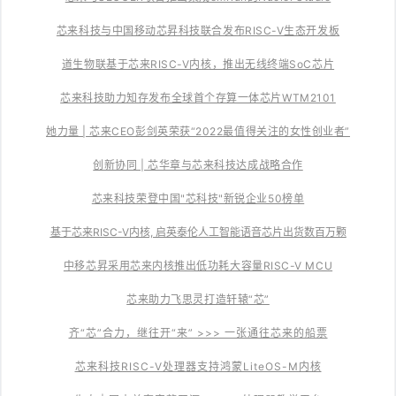
芯来科技与中国移动芯昇科技联合发布RISC-V生态开发板
道生物联基于芯来RISC-V内核，推出无线终端SoC芯片
芯来科技助力知存发布全球首个存算一体芯片WTM2101
她力量 | 芯来CEO彭剑英荣获“2022最值得关注的女性创业者”
创新协同 | 芯华章与芯来科技达成战略合作
芯来科技荣登中国"芯科技"新锐企业50榜单
基于芯来RISC-V内核, 启英泰伦人工智能语音芯片出货数百万颗
中移芯昇采用芯来内核推出低功耗大容量RISC-V MCU
芯来助力飞思灵打造轩辕“芯”
齐“芯”合力，继往开“来” >>> 一张通往芯来的船票
芯来科技RISC-V处理器支持鸿蒙LiteOS-M内核