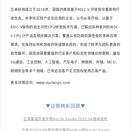
芯来科技成立于2018年，是国内首批基于RISC-V 开放指令集架构打
造生态，并率先实现产业化应用的企业。公司从零开始，以基于
RISC-V架构的自主可控CPU研发技术为源，已输出多种系列的RISC-
V CPU IP产品及相关解决方案，覆盖从低功耗到高性能的各种应用
需求。在保持业务和营收的快速增长同时，形成了技术与团队更迭的
良性循环，接连收获重量级的行业客户和标志性领域应用案例，遍及
5G通信、工业控制、人工智能、汽车电子、物联网、存储、MCU、
网络安全等多个领域，已有近百客户正式授权使用芯来产品。
更多详情访问：
www.nucleisys.com
▼往期精彩回顾
▼
芯来集成开发环境Nuclei Studio 2022.04版本发布
芯来与SEGGER联合推出集成emRun的Nuclei Studio