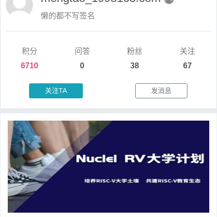
懒的都不写签名
积分
问答
粉丝
关注
6710
0
38
67
关注TA
发消息