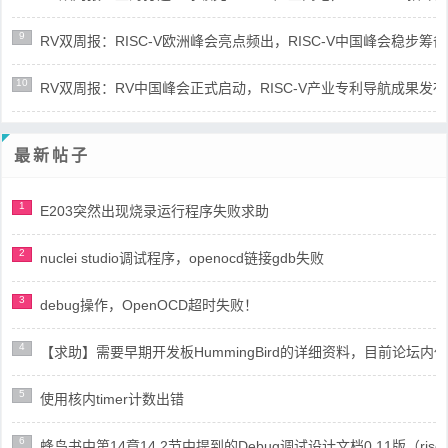
9
RV双周报：RISC-V欧洲峰会亮点频出，RISC-V中国峰会稳步筹备(第8
10
RV双周报：RV中国峰会正式启动，RISC-V产业专利导航成果发布(第8
最新帖子
1
E203突然出现烧录运行程序失败求助
2
nuclei studio调试程序，openocd链接gdb失败
3
debug操作，OpenOCD超时失败！
4
【求助】需要早期开发板HummingBird的详细资料，目前论坛
5
使用核内timer计数出错
6
蜂鸟书中第14章14.2节中提到的Debug调试设计文档0.11版（risc