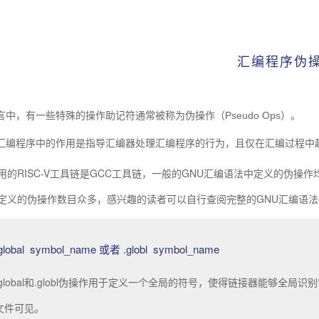
汇编程序伪
言中，有一些特殊的操作助记符通常被称为
伪操作（Pseudo Ops）
。
汇编程序中的作用是指导汇编器处理汇编程序的行为，且仅在汇编过程中
引关注
用的RISC-V工具链是GCC工具链，一般的GNU汇编语法中定义的伪操作
定义的伪操作数目众多，感兴趣的读者可以自行查阅完整的GNU汇编语
片产业创新成果奖项
global symbol_name 或者 .globl symbol_name
.global和.globl伪操作用于定义一个全局的符号，使得链接器能够
026
文件可见。