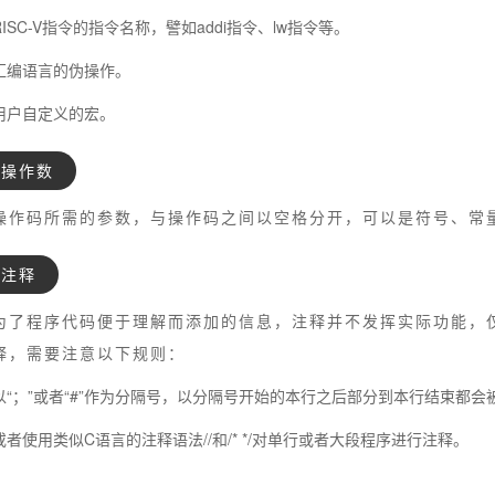
第82期-20240531)
RISC-V指令的指令名称，譬如addi指令、lw指令等。
汇编语言的伪操作。
用户自定义的宏。
操作数
操作码所需的参数，与操作码之间以空格分开，可以是符号、常
注释
论坛内仅能搜索到一个开发板简介的链接。
为了程序代码便于理解而添加的信息，注释并不发挥实际功能，
释，需要注意以下规则：
以“；”或者“#”作为分隔号，以分隔号开始的本行之后部分到本行结束都会
iscv-debug-spec-0.11nov12.pdf）在SiFve网站上已经找
或者使用类似C语言的注释语法//和/* */对单行或者大段程序进行注释。