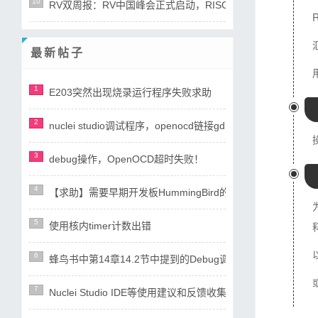
10
RV双周报：RV中国峰会正式启动，RISC-V产业专利导航成果发布(
最新帖子
1
E203突然出现烧录运行程序失败求助
2
nuclei studio调试程序，openocd链接gdb失败
3
debug操作，OpenOCD超时失败！
4
【求助】需要早期开发板HummingBird的详细资料，目前
5
使用核内timer计数出错
6
蜂鸟书中第14章14.2节中提到的Debug调试设计文档0.11版（r
7
Nuclei Studio IDE等使用建议和反馈收集