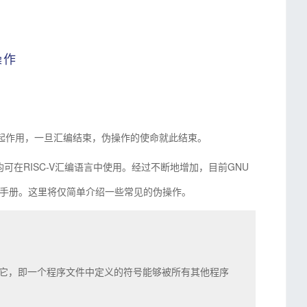
操作
起作用，
一旦汇编结束，伪操作的使命就此结束
。
均可在RISC-V汇编语言中使用。经过不断地增加，目前GNU
法手册。这里将仅简单介绍一些常见的伪操作。
全局识别它，即一个程序文件中定义的符号能够被所有其他程序