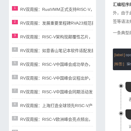
汇编程序
1
RV双周报：RustVMM正式支持RISC-V，RV正塑造汽车行业未来(
外，由于此
签等语法规
2
RV双周报：发展重要里程碑RVA23规范获准，AI领域RISC-V芯
一条典型的
3
RV双周报：RISC-V架构现颠覆性芯片，多平台宣布支持RISC-V(
4
RV双周报：如意香山笔记本软件适配发展迅速，RISC-V国际N Tr
[label:]
op
[标签:]
操
5
RV双周报：RISC-V中国峰会成功举办，众多新成果相继亮相(第87
6
RV双周报：RISC-V中国峰会议程出炉，滴水湖论坛即将召开(第86
7
RV双周报：RISC-V中国峰会同期活动发布，RDI生态联盟光谷揭牌
8
RV双周报：上海打造全球领先RISC-V产业高地，RISC-V AI指
9
RV双周报：RISC-V欧洲峰会亮点频出，RISC-V中国峰会稳步筹备