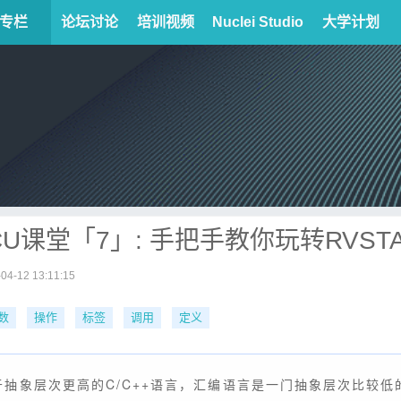
专栏
论坛讨论
培训视频
Nuclei Studio
大学计划
CU课堂「7」: 手把手教你玩转RVS
04-12 13:11:15
数
操作
标签
调用
定义
于抽象层次更高的C/C++语言，汇编语言是一门抽象层次比较