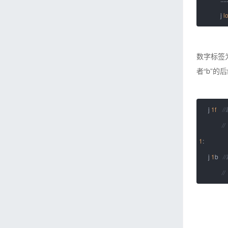
j
l
数字标签
者“b”的
j
1f
//（标
1
:
j
1
b
//（标