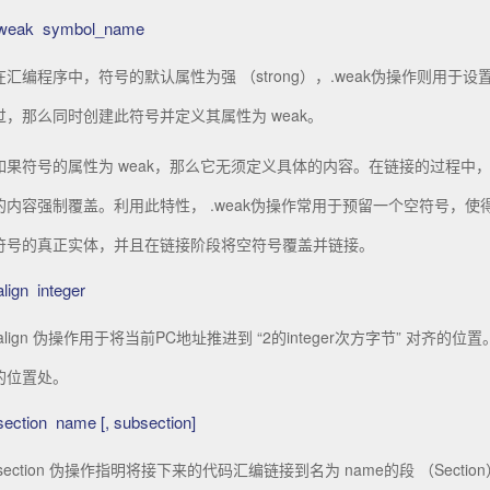
weak symbol_name
技术与未来
在汇编程序中，符号的默认属性为强 （strong），.weak伪操作则用于
过，那么同时创建此符号并定义其属性为 weak。
如果符号的属性为 weak，那么它无须定义具体的内容。在链接的过程中，另外
的内容强制覆盖。利用此特性， .weak伪操作常用于预留一个空符号，
果发布
符号的真正实体，并且在链接阶段将空符号覆盖并链接。
align integer
支持RVA23并支持轻量级乱序能力
.align 伪操作用于将当前PC地址推进到 “2的integer次方字节” 对齐的位置
的位置处。
质量安全提升培训”圆满开展
section name [, subsection]
.section 伪操作指明将接下来的代码汇编链接到名为 name的段 （Secti
V生态建设成果联合发布