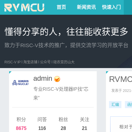
首页
新闻资讯
快速入门
懂得分享的人，往往能收获更多
致力于RISC-V技术的推广，提供交流学习的开放平台
RISC-V IP
淘宝店铺
公众号
硅农亚历山大
admin
RVM
专业RISC-V处理器IP找“芯
发表于
2021-
来”
汇编
函
积分
问答
粉丝
关注
相对
8675
116
28
21