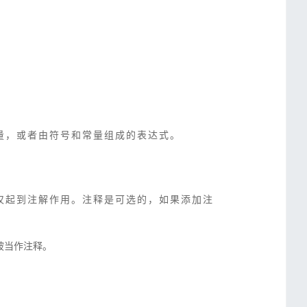
量，或者由符号和常量组成的表达式。
仅起到注解作用。注释是可选的，
如果添加注
被当作注释。
不到了，想找这份文档学习，谁能提供下载资源？十分感谢！