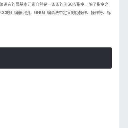
V汇编语言的最基本元素自然是一条条的RISC-V指令。除了指令之
GCC的汇编器识别，GNU汇编语法中定义的伪操作、操作符、标