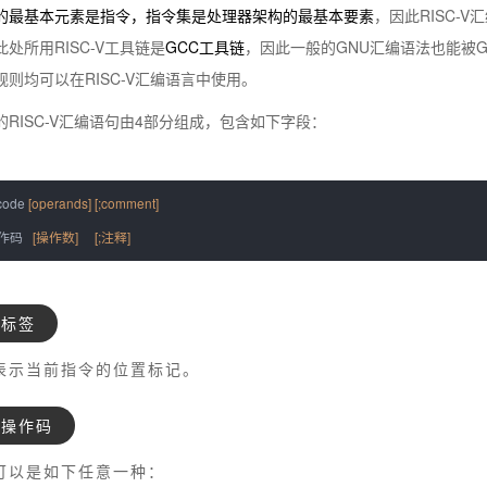
的最基本元素是指令，指令集是处理器架构的最基本要素
，因此RISC-
第91期-20241129)
处所用RISC-V工具链是
GCC工具链
，因此一般的GNU汇编语法也能被
则均可以在RISC-V汇编语言中使用。
片市场增速领先(第90期-20241031)
RISC-V汇编语句由4部分组成，包含如下字段：
第89期-20241015)
ace小组分享里程碑(第88期-20240918)
code
[operands]
[;comment]
作码
[操作数]
[;注释]
期-20240830)
期-20240815)
标签
(第85期-20240731)
表示当前指令的位置标记。
令集架构成热门(第84期-20240717)
操作码
(第83期-20240628)
可以是如下任意一种：