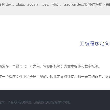
段有 .text、.data、.rodata、.bss。例如 ，“.section .text”伪操作将
ISC-V北美峰会
汇编程序定义
通常在一个冒号（：）之前，常见的标签分为文本标签和数字标签。
在一个程序文件中是全局可见的，因此定义
必须使用独一无二的命名
，文
/定义一个名为loop的标签，该标签代表了此处的PC地址
..