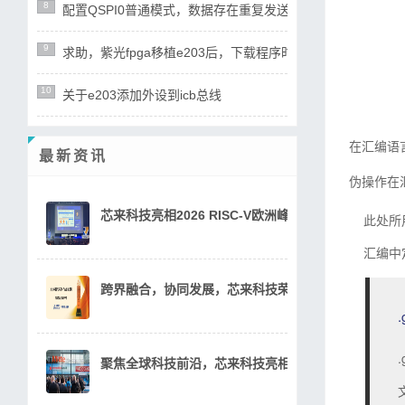
8
配置QSPI0普通模式，数据存在重复发送四次的异常现象
9
求助，紫光fpga移植e203后，下载程序时openocd报错
10
关于e203添加外设到icb总线
在汇编语
最新资讯
伪操作在
芯来科技亮相2026 RISC-V欧洲峰会，创新技术方案
此处所
汇编中
跨界融合，协同发展，芯来科技荣获2026中国汽车芯
.
聚焦全球科技前沿，芯来科技亮相Embedded World 2