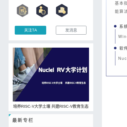
基本
能算
系
关注TA
发消息
Win
软
Nuc
培养RISC-V大学土壤 共建RISC-V教育生态
最新专栏