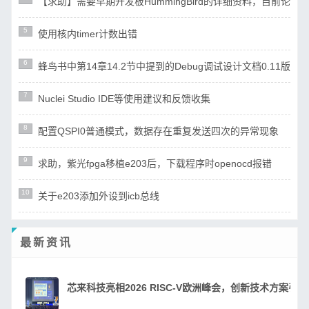
【求助】需要早期开发板HummingBird的详细资料，目前论
5
使用核内timer计数出错
6
蜂鸟书中第14章14.2节中提到的Debug调试设计文档0.11版（ri
7
Nuclei Studio IDE等使用建议和反馈收集
8
配置QSPI0普通模式，数据存在重复发送四次的异常现象
9
求助，紫光fpga移植e203后，下载程序时openocd报错
10
关于e203添加外设到icb总线
最新资讯
芯来科技亮相2026 RISC-V欧洲峰会，创新技术方案引