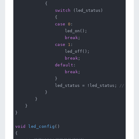
{
switch
(led_status)
{
case
0
:
led_on();
break
;
case
1
:
led_off();
break
;
default
:
break
;
}
led_status = !led_status;
// 每次
}
}
}
}
void
led_config
()
{