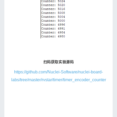
扫码获取实验源码
https://github.com/Nuclei-Software/nuclei-board-
labs/tree/master/rvstar/timer/timer_encoder_counter