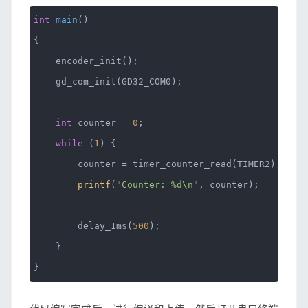
int
main
()
{
encoder_init();
gd_com_init(GD32_COM0);
int
counter =
0
;
while
(
1
) {
counter = timer_counter_read(TIMER2);
printf
(
"Counter: %d\n"
, counter);
delay_1ms(
500
);
}
}