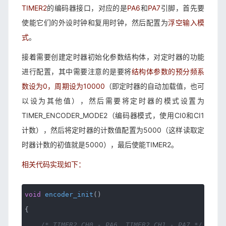
TIMER2
的编码器接口，对应的是
PA6
和
PA7
引脚，首先要
使能它们的外设时钟和复用时钟，然后配置为
浮空输入模
式
。
接着需要创建定时器初始化参数结构体，对定时器的功能
进行配置，其中需要注意的是要将
结构体参数的预分频系
数设为0
，周期设为10000
（即定时器的自动加载值，也可
以设为其他值），然后需要将定时器的模式设置为
TIMER_ENCODER_MODE2（编码器模式，使用CI0和CI1
计数），然后将定时器的计数值配置为5000（这样读取定
时器计数的初值就是5000），最后使能TIMER2。
相关代码实现如下：
void
encoder_init
()
{
/* TIMER2_CH0 - PA6, TIMER2_CH1 - PA7 */