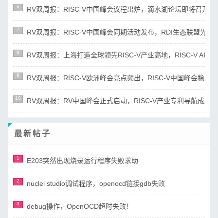
6
RV双周报：RISC-V中国峰会议程出炉，滴水湖论坛即将召开(第86期
7
RV双周报：RISC-V中国峰会同期活动发布，RDI生态联盟光谷揭牌(
8
RV双周报：上海打造全球领先RISC-V产业高地，RISC-V AI指令集
9
RV双周报：RISC-V欧洲峰会亮点频出，RISC-V中国峰会稳步筹备(第
10
RV双周报：RV中国峰会正式启动，RISC-V产业专利导航成果发布(第
最新帖子
1
E203突然出现烧录运行程序失败求助
2
nuclei studio调试程序，openocd链接gdb失败
3
debug操作，OpenOCD超时失败！