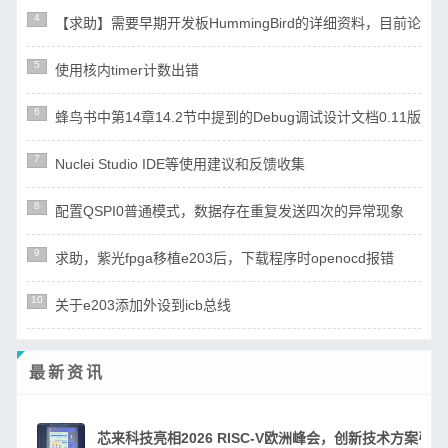
4
【求助】需要早期开发板HummingBird的详细资料，目前论
5
使用核内timer计数出错
6
蜂鸟书中第14章14.2节中提到的Debug调试设计文档0.11版（ri
7
Nuclei Studio IDE等使用建议和反馈收集
8
配置QSPI0普通模式，数据存在重复发送四次的异常现象
9
求助，紫光fpga移植e203后，下载程序时openocd报错
10
关于e203添加外设到icb总线
最新资讯
芯来科技亮相2026 RISC-V欧洲峰会，创新技术方案引