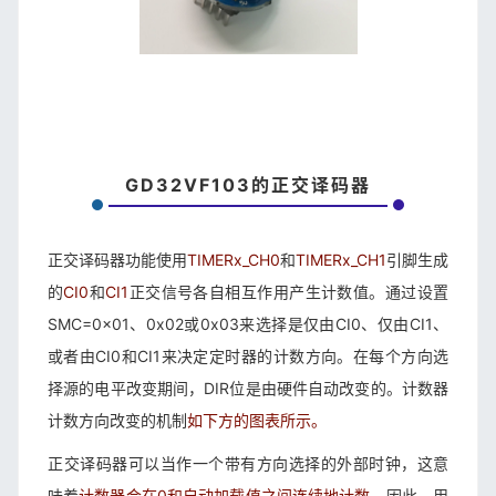
GD32VF103的正交译码器
正交译码器功能使用
TIMERx_CH0
和
TIMERx_CH1
引脚生成
的
CI0
和
CI1
正交信号各自相互作用产生计数值。通过设置
SMC=0x01、0x02或0x03来选择是仅由CI0、仅由CI1、
或者由CI0和CI1来决定定时器的计数方向。在每个方向选
择源的电平改变期间，DIR位是由硬件自动改变的。计数器
计数方向改变的机制
如下方的图表所示。
正交译码器可以当作一个带有方向选择的外部时钟，这意
味着
计数器会在0和自动加载值之间连续地计数
。因此，用