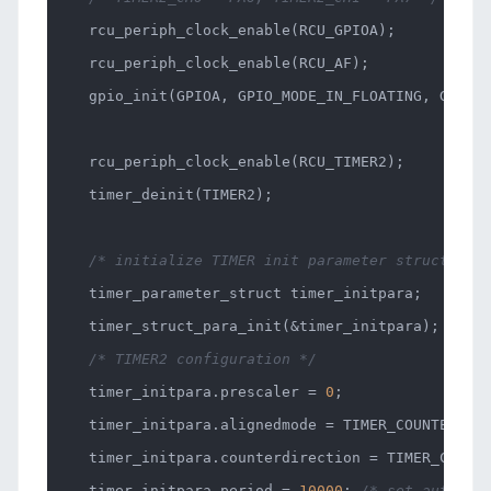
rcu_periph_clock_enable(RCU_GPIOA);
rcu_periph_clock_enable(RCU_AF);
gpio_init(GPIOA, GPIO_MODE_IN_FLOATING, GPIO_OS
rcu_periph_clock_enable(RCU_TIMER2);
timer_deinit(TIMER2);
/* initialize TIMER init parameter struct */
timer_parameter_struct timer_initpara;
timer_struct_para_init(&timer_initpara);
/* TIMER2 configuration */
timer_initpara.prescaler =
0
;
timer_initpara.alignedmode = TIMER_COUNTER_EDG
timer_initpara.counterdirection = TIMER_COUNTE
timer_initpara.period =
10000
;
/* set auto-re