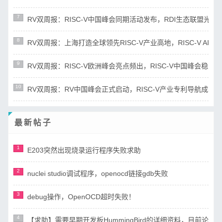
7
RV双周报：RISC-V中国峰会同期活动发布，RDI生态联盟光谷揭牌(
8
RV双周报：上海打造全球领先RISC-V产业高地，RISC-V AI指令集
9
RV双周报：RISC-V欧洲峰会亮点频出，RISC-V中国峰会稳步筹备(第
10
RV双周报：RV中国峰会正式启动，RISC-V产业专利导航成果发布(第
最新帖子
1
E203突然出现烧录运行程序失败求助
2
nuclei studio调试程序，openocd链接gdb失败
3
debug操作，OpenOCD超时失败！
4
【求助】需要早期开发板HummingBird的详细资料，目前论