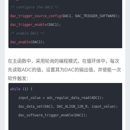
/* configure the DAC1 */
dac_trigger_source_config
(DAC1, DAC_TRIGGER_SOFTWARE);
dac_trigger_enable
(DAC1);
/* enable DAC1 */
dac_enable
(DAC1);
在主函数中，采用轮询的编程模式，在循环体中，每次
先读取ADC的值，设置其为DAC的输出值，并使能一次
软件触发：
while
(1) {
input_value = adc_regular_data_read(ADC1);
dac_data_set(DAC1, DAC_ALIGN_12B_R, input_value);
dac_software_trigger_enable(DAC1);