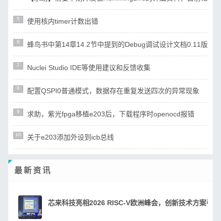
5
使用核内timer计数出错
6
蜂鸟书中第14章14.2节中提到的Debug调试设计文档0.11版（ri
7
Nuclei Studio IDE等使用建议和反馈收集
8
配置QSPI0普通模式，数据存在重复发送四次的异常现象
9
求助，紫光fpga移植e203后，下载程序时openocd报错
10
关于e203添加外设到icb总线
最新资讯
芯来科技亮相2026 RISC-V欧洲峰会，创新技术方案引