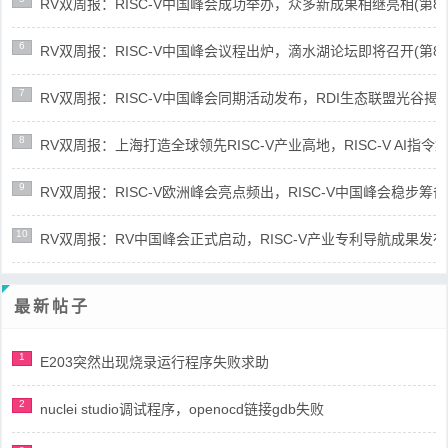
RV双周报：RISC-V中国峰会成功举办，众多新成果相继亮相(第87期-
6
RV双周报：RISC-V中国峰会议程出炉，滴水湖论坛即将召开(第86期-
7
RV双周报：RISC-V中国峰会同期活动发布，RDI生态联盟光谷揭牌(第8
8
RV双周报：上海打造全球领先RISC-V产业高地，RISC-V AI指令集架
9
RV双周报：RISC-V欧洲峰会亮点频出，RISC-V中国峰会稳步筹备(第8
10
RV双周报：RV中国峰会正式启动，RISC-V产业专利导航成果发布(第8
最新帖子
1
E203突然出现烧录运行程序失败求助
2
nuclei studio调试程序，openocd链接gdb失败