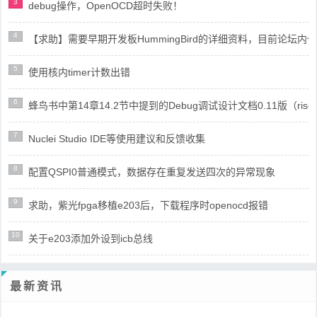
3
debug操作，OpenOCD超时失败！
4
【求助】需要早期开发板HummingBird的详细资料，目前论坛
5
使用核内timer计数出错
6
蜂鸟书中第14章14.2节中提到的Debug调试设计文档0.11版（risc
7
Nuclei Studio IDE等使用建议和反馈收集
8
配置QSPI0普通模式，数据存在重复发送四次的异常现象
9
求助，紫光fpga移植e203后，下载程序时openocd报错
10
关于e203添加外设到icb总线
最新资讯