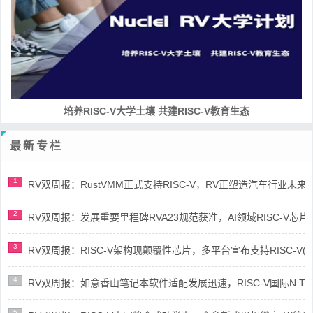
培养RISC-V大学土壤 共建RISC-V教育生态
最新专栏
1
RV双周报：RustVMM正式支持RISC-V，RV正塑造汽车行业未来(第91
2
RV双周报：发展重要里程碑RVA23规范获准，AI领域RISC-V芯片市场
3
RV双周报：RISC-V架构现颠覆性芯片，多平台宣布支持RISC-V(第89
4
RV双周报：如意香山笔记本软件适配发展迅速，RISC-V国际N Trace
5