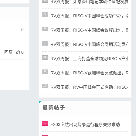
RV双周报：如意香山笔记本软件适配发展迅速，RIS
5
RV双周报：RISC-V中国峰会成功举办，众多新成
6
RV双周报：RISC-V中国峰会议程出炉，滴水湖论
1#
7
RV双周报：RISC-V中国峰会同期活动发布，RD
回复
0
8
RV双周报：上海打造全球领先RISC-V产业高地，R
9
RV双周报：RISC-V欧洲峰会亮点频出，RISC-
10
RV双周报：RV中国峰会正式启动，RISC-V产业
最新帖子
1
E203突然出现烧录运行程序失败求助