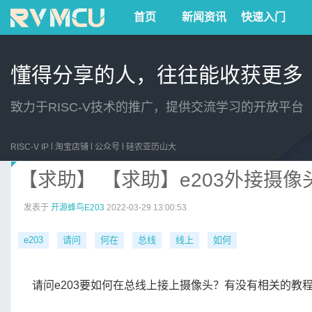
首页
新闻资讯
快速入门
懂得分享的人，往往能收获更多
致力于RISC-V技术的推广，提供交流学习的开放平台
RISC-V IP
淘宝店铺
公众号
硅农亚历山大
【求助】 【求助】e203外接摄像
发表于
开源蜂鸟E203
2022-03-29 13:00:53
e203
请问
何在
总线
线上
如何
请问e203要如何在总线上接上摄像头？有没有相关的教