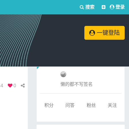
搜索
登录
一键登陆
懒的都不写签名
44
0
积分
问答
粉丝
关注