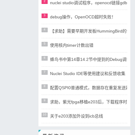
2
nuclei studio调试程序，openocd链接gdb失
3
debug操作，OpenOCD超时失败！
4
【求助】需要早期开发板HummingBird
5
使用核内timer计数出错
6
蜂鸟书中第14章14.2节中提到的Debug调试设计
7
Nuclei Studio IDE等使用建议和反馈收集
8
配置QSPI0普通模式，数据存在重复发送四
9
求助，紫光fpga移植e203后，下载程序时ope
10
关于e203添加外设到icb总线