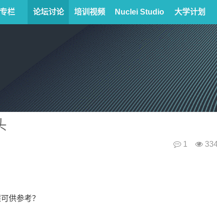
专栏
论坛讨论
培训视频
Nuclei Studio
大学计划
头
1
33
程可供参考？