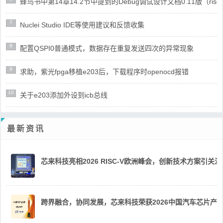
蜂鸟书中第14章14.2节中提到的Debug调试设计文档0.11版（risc
7
Nuclei Studio IDE等使用建议和反馈收集
8
配置QSPI0普通模式，数据存在重复发送四次的异常现象
9
求助，紫光fpga移植e203后，下载程序时openocd报错
10
关于e203添加外设到icb总线
最新资讯
芯来科技亮相2026 RISC-V欧洲峰会，创新技术方案引关注
跨界融合，协同发展，芯来科技荣获2026中国汽车芯片产