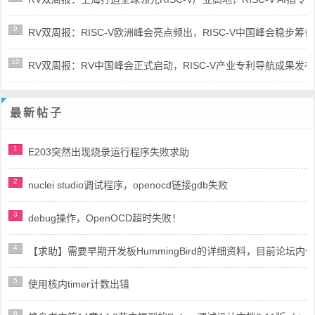
9
RV双周报：RISC-V欧洲峰会亮点频出，RISC-V中国峰会稳步筹备(第8
10
RV双周报：RV中国峰会正式启动，RISC-V产业专利导航成果发布(第8
最新帖子
1
E203突然出现烧录运行程序失败求助
2
nuclei studio调试程序，openocd链接gdb失败
3
debug操作，OpenOCD超时失败！
4
【求助】需要早期开发板HummingBird的详细资料，目前论坛
5
使用核内timer计数出错
6