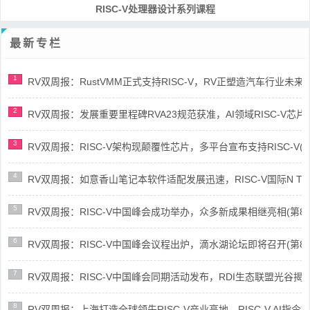
培养RISC-V大学土壤 共建RISC-V教育生态
最新专栏
1
RV双周报：RustVMM正式支持RISC-V，RV正塑造汽车行业未来(第91
2
RV双周报：发展重要里程碑RVA23规范获准，AI领域RISC-V芯片市场
3
RV双周报：RISC-V架构现颠覆性芯片，多平台宣布支持RISC-V(第89
4
RV双周报：如意香山笔记本软件适配发展迅速，RISC-V国际N Trace
5
RV双周报：RISC-V中国峰会成功举办，众多新成果相继亮相(第87期-
6
RV双周报：RISC-V中国峰会议程出炉，滴水湖论坛即将召开(第86期-
7
RV双周报：RISC-V中国峰会同期活动发布，RDI生态联盟光谷揭牌(第8
8
RV双周报：上海打造全球领先RISC-V产业高地，RISC-V AI指令集架