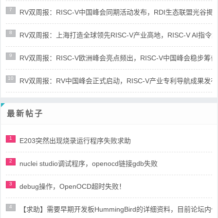
7
RV双周报：RISC-V中国峰会同期活动发布，RDI生态联盟光谷揭牌(第8
8
RV双周报：上海打造全球领先RISC-V产业高地，RISC-V AI指令集架
9
RV双周报：RISC-V欧洲峰会亮点频出，RISC-V中国峰会稳步筹备(第8
10
RV双周报：RV中国峰会正式启动，RISC-V产业专利导航成果发布(第8
最新帖子
1
E203突然出现烧录运行程序失败求助
2
nuclei studio调试程序，openocd链接gdb失败
3
debug操作，OpenOCD超时失败！
4
【求助】需要早期开发板HummingBird的详细资料，目前论坛