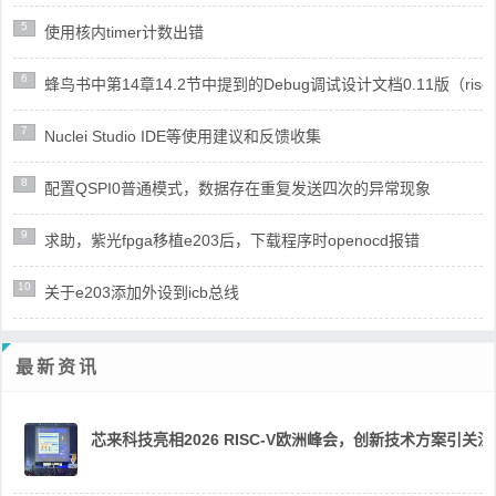
5
使用核内timer计数出错
6
蜂鸟书中第14章14.2节中提到的Debug调试设计文档0.11版（risc
7
Nuclei Studio IDE等使用建议和反馈收集
8
配置QSPI0普通模式，数据存在重复发送四次的异常现象
9
求助，紫光fpga移植e203后，下载程序时openocd报错
10
关于e203添加外设到icb总线
最新资讯
芯来科技亮相2026 RISC-V欧洲峰会，创新技术方案引关注