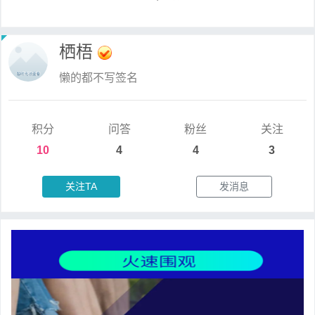
栖梧
懒的都不写签名
积分
问答
粉丝
关注
10
4
4
3
关注TA
发消息