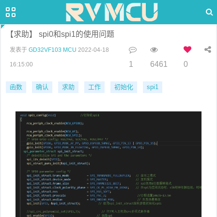
【求助】 spi0和spi1的使用问题
发表于
GD32VF103 MCU
2022-04-18
1
6461
0
16:15:00
函数
确认
求助
工作
初始化
spi1