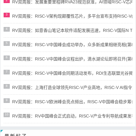
2
RV双周报：发展重要里程碑RVA23规范获准，AI领域RISC-V芯片市场
3
RV双周报：RISC-V架构现颠覆性芯片，多平台宣布支持RISC-V(第89
4
RV双周报：如意香山笔记本软件适配发展迅速，RISC-V国际N Trace
5
RV双周报：RISC-V中国峰会成功举办，众多新成果相继亮相(第87期-
6
RV双周报：RISC-V中国峰会议程出炉，滴水湖论坛即将召开(第86期-
7
RV双周报：RISC-V中国峰会同期活动发布，RDI生态联盟光谷揭牌(第8
8
RV双周报：上海打造全球领先RISC-V产业高地，RISC-V AI指令集架
9
RV双周报：RISC-V欧洲峰会亮点频出，RISC-V中国峰会稳步筹备(第8
10
RV双周报：RV中国峰会正式启动，RISC-V产业专利导航成果发布(第8