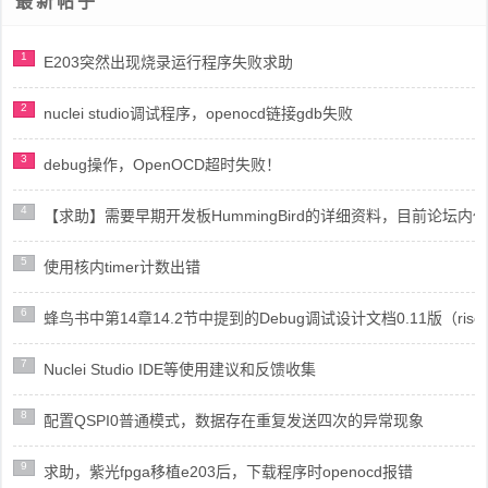
最新帖子
1
E203突然出现烧录运行程序失败求助
2
nuclei studio调试程序，openocd链接gdb失败
3
debug操作，OpenOCD超时失败！
4
【求助】需要早期开发板HummingBird的详细资料，目前论坛
5
使用核内timer计数出错
6
蜂鸟书中第14章14.2节中提到的Debug调试设计文档0.11版（risc
7
Nuclei Studio IDE等使用建议和反馈收集
8
配置QSPI0普通模式，数据存在重复发送四次的异常现象
9
求助，紫光fpga移植e203后，下载程序时openocd报错