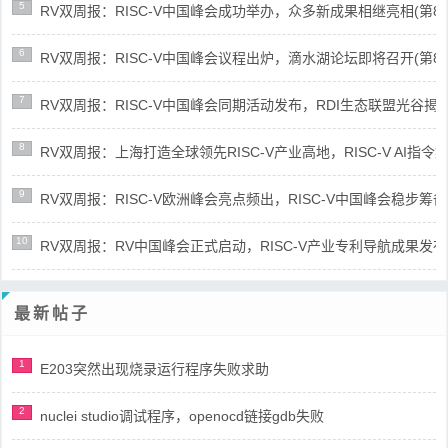
5
RV双周报：RISC-V中国峰会成功举办，众多新成果相继亮相(第87期-
6
RV双周报：RISC-V中国峰会议程出炉，滴水湖论坛即将召开(第86期-
7
RV双周报：RISC-V中国峰会同期活动发布，RDI生态联盟光谷揭牌(第8
8
RV双周报：上海打造全球领先RISC-V产业高地，RISC-V AI指令集架
9
RV双周报：RISC-V欧洲峰会亮点频出，RISC-V中国峰会稳步筹备(第8
10
RV双周报：RV中国峰会正式启动，RISC-V产业专利导航成果发布(第8
最新帖子
1
E203突然出现烧录运行程序失败求助
2
nuclei studio调试程序，openocd链接gdb失败