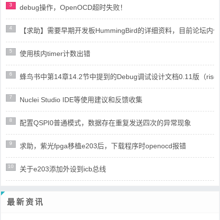
3
debug操作，OpenOCD超时失败！
4
【求助】需要早期开发板HummingBird的详细资料，目前论坛
5
使用核内timer计数出错
6
蜂鸟书中第14章14.2节中提到的Debug调试设计文档0.11版（risc
7
Nuclei Studio IDE等使用建议和反馈收集
8
配置QSPI0普通模式，数据存在重复发送四次的异常现象
9
求助，紫光fpga移植e203后，下载程序时openocd报错
10
关于e203添加外设到icb总线
最新资讯