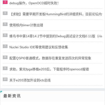
3
debug操作，OpenOCD超时失败！
4
【求助】需要早期开发板HummingBird的详细资料，目前论坛
5
使用核内timer计数出错
6
蜂鸟书中第14章14.2节中提到的Debug调试设计文档0.11版（risc
7
Nuclei Studio IDE等使用建议和反馈收集
8
配置QSPI0普通模式，数据存在重复发送四次的异常现象
9
求助，紫光fpga移植e203后，下载程序时openocd报错
10
关于e203添加外设到icb总线
最新资讯