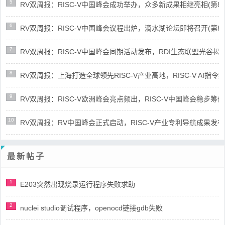
5
RV双周报：RISC-V中国峰会成功举办，众多新成果相继亮相(第87期-
6
RV双周报：RISC-V中国峰会议程出炉，滴水湖论坛即将召开(第86期-
7
RV双周报：RISC-V中国峰会同期活动发布，RDI生态联盟光谷揭牌(第8
8
RV双周报：上海打造全球领先RISC-V产业高地，RISC-V AI指令集架
9
RV双周报：RISC-V欧洲峰会亮点频出，RISC-V中国峰会稳步筹备(第8
10
RV双周报：RV中国峰会正式启动，RISC-V产业专利导航成果发布(第8
最新帖子
1
E203突然出现烧录运行程序失败求助
2
nuclei studio调试程序，openocd链接gdb失败