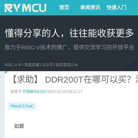
首页
新闻资讯
快速入门
懂得分享的人，往往能收获更多
致力于RISC-V技术的推广，提供交流学习的开放平台
RISC-V IP
淘宝店铺
公众号
硅农亚历山大
【求助】 DDR200T在哪可以
发表于
开源蜂鸟E203
2023-03-03 09:21:17
HbirdV2-SoC
如题