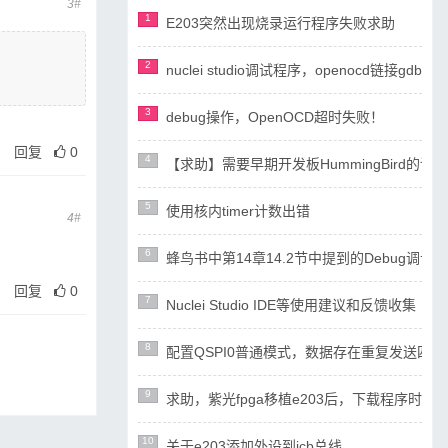
3#
1
E203突然出现烧录运行程序失败求助
2
nuclei studio调试程序，openocd链接gdb失
3
debug操作，OpenOCD超时失败！
回复
0
4
【求助】需要早期开发板HummingBird
5
使用核内timer计数出错
4#
6
蜂鸟书中第14章14.2节中提到的Debug调试设计
回复
0
7
Nuclei Studio IDE等使用建议和反馈收集
8
配置QSPI0普通模式，数据存在重复发送四
9
求助，紫光fpga移植e203后，下载程序时ope
10
关于e203添加外设到icb总线