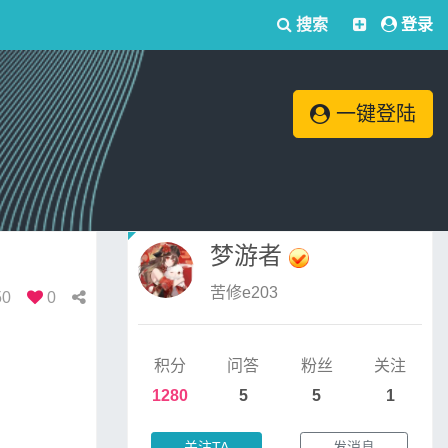
搜索
登录
一键登陆
梦游者
苦修e203
50
0
积分
问答
粉丝
关注
1280
5
5
1
关注TA
发消息