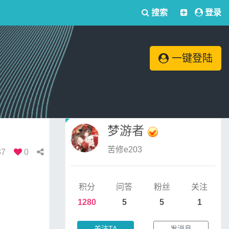
搜索
登录
一键登陆
梦游者
苦修e203
37
0
积分
问答
粉丝
关注
1280
5
5
1
关注TA
发消息