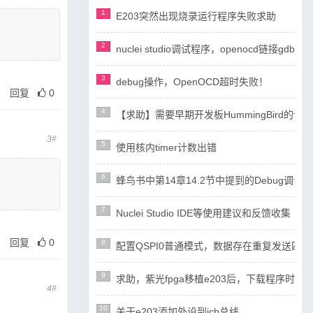
1
E203突然出现烧录运行程序失败求助
2
nuclei studio调试程序，openocd链接gdb失
3
debug操作，OpenOCD超时失败！
回复
0
4
【求助】需要早期开发板HummingBird
3#
5
使用核内timer计数出错
6
蜂鸟书中第14章14.2节中提到的Debug调试设计
7
Nuclei Studio IDE等使用建议和反馈收集
回复
0
8
配置QSPI0普通模式，数据存在重复发送四
9
求助，紫光fpga移植e203后，下载程序时ope
4#
10
关于e203添加外设到icb总线