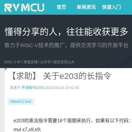
首页
新闻资讯
快速入门
懂得分享的人，往往能收获更多
致力于RISC-V技术的推广，提供交流学习的开放平台
RISC-V IP
淘宝店铺
公众号
硅农亚历山大
【求助】 关于e203的长指令
发表于
开源蜂鸟E203
2023-03-18 10:41:40
HbirdV2-SoC
e203的乘法指令需要16个周期来执行，如果有以下代码
mul x7,x8,x9;