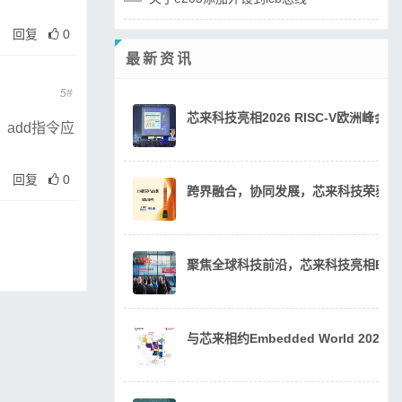
回复
0
最新资讯
5#
芯来科技亮相2026 RISC-V欧洲峰
，add指令应
回复
0
跨界融合，协同发展，芯来科技荣获20
聚焦全球科技前沿，芯来科技亮相Embedde
与芯来相约Embedded World 202