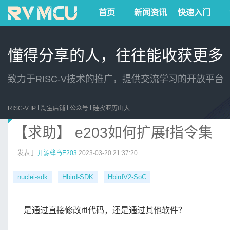
首页
新闻资讯
快速入门
懂得分享的人，往往能收获更多
致力于RISC-V技术的推广，提供交流学习的开放平台
RISC-V IP
淘宝店铺
公众号
硅农亚历山大
【求助】 e203如何扩展f指令集
发表于
开源蜂鸟E203
2023-03-20 21:37:20
nuclei-sdk
Hbird-SDK
HbirdV2-SoC
是通过直接修改rtl代码，还是通过其他软件？