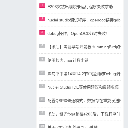
1
E203突然出现烧录运行程序失败求助
2
nuclei studio调试程序，openocd链接gdb失
3
debug操作，OpenOCD超时失败！
4
【求助】需要早期开发板HummingBird
5
使用核内timer计数出错
6
蜂鸟书中第14章14.2节中提到的Debug调试设计
7
Nuclei Studio IDE等使用建议和反馈收集
8
配置QSPI0普通模式，数据存在重复发送四
9
求助，紫光fpga移植e203后，下载程序时ope
10
关于e203添加外设到icb总线