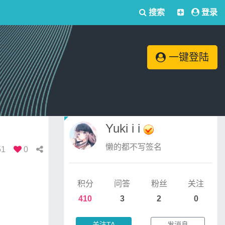
搜索
登录
一键登陆
Yuki i i
懒的都不写签名
51
0
积分
问答
粉丝
关注
410
3
2
0
关注TA
发消息