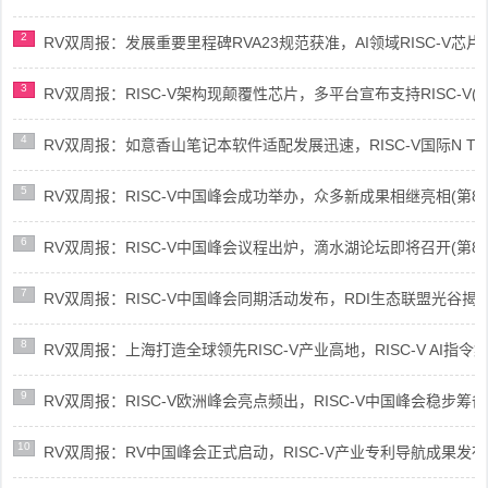
2
RV双周报：发展重要里程碑RVA23规范获准，AI领域RISC-V芯片市场
3
RV双周报：RISC-V架构现颠覆性芯片，多平台宣布支持RISC-V(第89
4
RV双周报：如意香山笔记本软件适配发展迅速，RISC-V国际N Trace
5
RV双周报：RISC-V中国峰会成功举办，众多新成果相继亮相(第87期-
6
RV双周报：RISC-V中国峰会议程出炉，滴水湖论坛即将召开(第86期-
7
RV双周报：RISC-V中国峰会同期活动发布，RDI生态联盟光谷揭牌(第8
8
RV双周报：上海打造全球领先RISC-V产业高地，RISC-V AI指令集架
9
RV双周报：RISC-V欧洲峰会亮点频出，RISC-V中国峰会稳步筹备(第8
10
RV双周报：RV中国峰会正式启动，RISC-V产业专利导航成果发布(第8