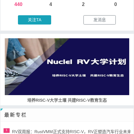
440
4
2
0
关注TA
发消息
培养RISC-V大学土壤 共建RISC-V教育生态
最新专栏
1
RV双周报：RustVMM正式支持RISC-V，RV正塑造汽车行业未来(第91