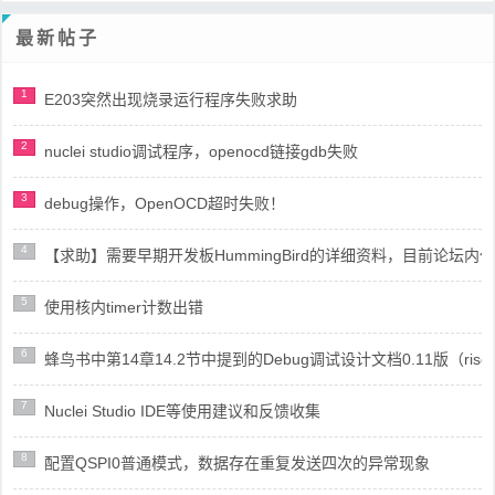
最新帖子
1
E203突然出现烧录运行程序失败求助
2
nuclei studio调试程序，openocd链接gdb失败
3
debug操作，OpenOCD超时失败！
4
【求助】需要早期开发板HummingBird的详细资料，目前论坛
5
使用核内timer计数出错
6
蜂鸟书中第14章14.2节中提到的Debug调试设计文档0.11版（risc
7
Nuclei Studio IDE等使用建议和反馈收集
8
配置QSPI0普通模式，数据存在重复发送四次的异常现象