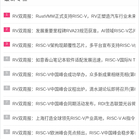
1
RV双周报：RustVMM正式支持RISC-V，RV正塑造汽车行业未来(第91
2
RV双周报：发展重要里程碑RVA23规范获准，AI领域RISC-V芯片市场
3
RV双周报：RISC-V架构现颠覆性芯片，多平台宣布支持RISC-V(第89
4
RV双周报：如意香山笔记本软件适配发展迅速，RISC-V国际N Trace
5
RV双周报：RISC-V中国峰会成功举办，众多新成果相继亮相(第87期-
6
RV双周报：RISC-V中国峰会议程出炉，滴水湖论坛即将召开(第86期-
7
RV双周报：RISC-V中国峰会同期活动发布，RDI生态联盟光谷揭牌(第8
8
RV双周报：上海打造全球领先RISC-V产业高地，RISC-V AI指令集架
9
RV双周报：RISC-V欧洲峰会亮点频出，RISC-V中国峰会稳步筹备(第8