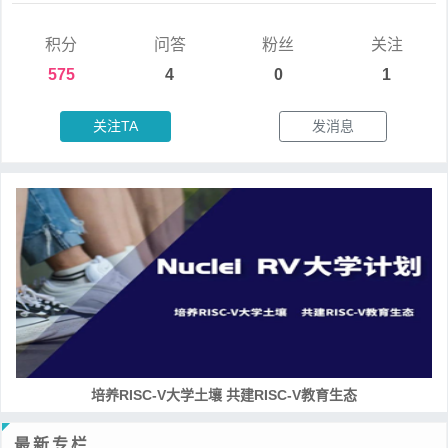
积分
问答
粉丝
关注
575
4
0
1
关注TA
发消息
培养RISC-V大学土壤 共建RISC-V教育生态
最新专栏