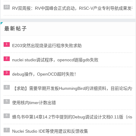
10
RV双周报：RV中国峰会正式启动，RISC-V产业专利导航成果发布(第8
最新帖子
1
E203突然出现烧录运行程序失败求助
2
nuclei studio调试程序，openocd链接gdb失败
3
debug操作，OpenOCD超时失败！
4
【求助】需要早期开发板HummingBird的详细资料，目前论坛
5
使用核内timer计数出错
6
蜂鸟书中第14章14.2节中提到的Debug调试设计文档0.11版（risc
7
Nuclei Studio IDE等使用建议和反馈收集