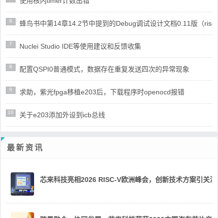
使用核内timer计数出错
6
蜂鸟书中第14章14.2节中提到的Debug调试设计文档0.11版（risc
7
Nuclei Studio IDE等使用建议和反馈收集
8
配置QSPI0普通模式，数据存在重复发送四次的异常现象
9
求助，紫光fpga移植e203后，下载程序时openocd报错
10
关于e203添加外设到icb总线
最新资讯
芯来科技亮相2026 RISC-V欧洲峰会，创新技术方案引关注