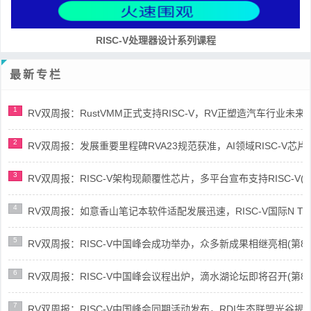
RISC-V处理器设计系列课程
最新专栏
1
RV双周报：RustVMM正式支持RISC-V，RV正塑造汽车行业未来(第91
2
RV双周报：发展重要里程碑RVA23规范获准，AI领域RISC-V芯片市场
3
RV双周报：RISC-V架构现颠覆性芯片，多平台宣布支持RISC-V(第89
4
RV双周报：如意香山笔记本软件适配发展迅速，RISC-V国际N Trace
5
RV双周报：RISC-V中国峰会成功举办，众多新成果相继亮相(第87期-
6
RV双周报：RISC-V中国峰会议程出炉，滴水湖论坛即将召开(第86期-
7
RV双周报：RISC-V中国峰会同期活动发布，RDI生态联盟光谷揭牌(第8