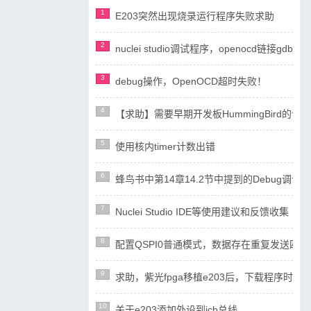
1
E203突然出现烧录运行程序失败求助
2
nuclei studio调试程序，openocd链接gdb失
3
debug操作，OpenOCD超时失败！
4
【求助】需要早期开发板HummingBird
5
使用核内timer计数出错
6
蜂鸟书中第14章14.2节中提到的Debug调试设计
7
Nuclei Studio IDE等使用建议和反馈收集
8
配置QSPI0普通模式，数据存在重复发送四
9
求助，紫光fpga移植e203后，下载程序时ope
10
关于e203添加外设到icb总线