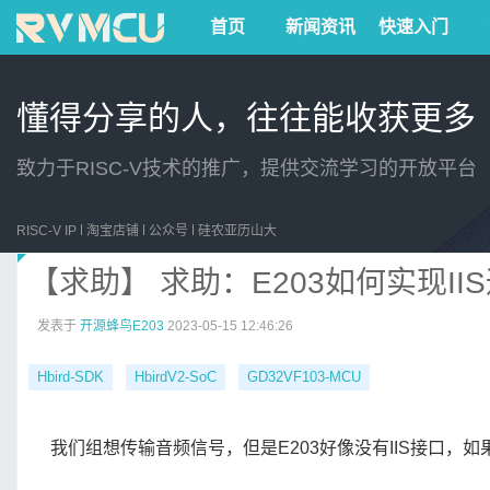
首页
新闻资讯
快速入门
懂得分享的人，往往能收获更多
致力于RISC-V技术的推广，提供交流学习的开放平台
RISC-V IP
淘宝店铺
公众号
硅农亚历山大
【求助】 求助：E203如何实现II
发表于
开源蜂鸟E203
2023-05-15 12:46:26
Hbird-SDK
HbirdV2-SoC
GD32VF103-MCU
我们组想传输音频信号，但是E203好像没有IIS接口，