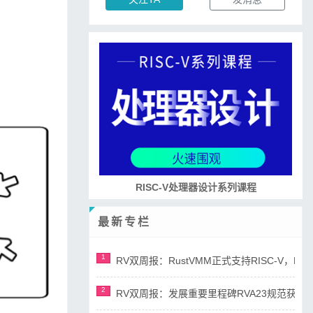
培养RISC-V大学土壤 共建RISC-V教育生态
最新专栏
1
RV双周报：RustVMM正式支持RISC-V，RV正
2
RV双周报：发展重要里程碑RVA23规范获准，AI