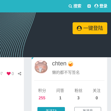
搜索
登录
一键登陆
chten
懒的都不写签名
97
0
积分
问答
粉丝
关注
255
1
3
0
关注TA
发消息