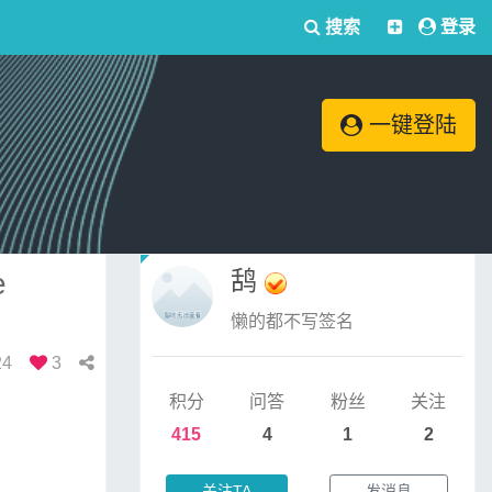
搜索
登录
一键登陆
鸹
e
懒的都不写签名
24
3
积分
问答
粉丝
关注
415
4
1
2
关注TA
发消息