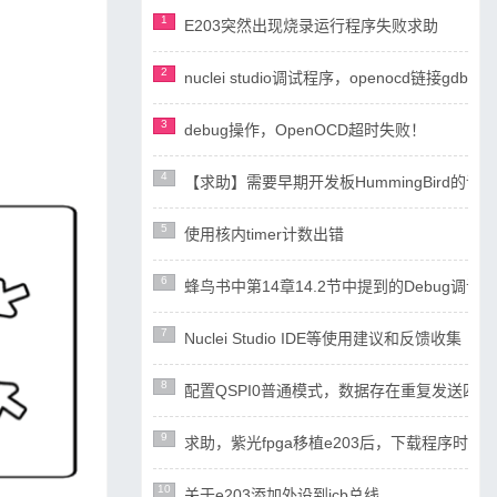
1
E203突然出现烧录运行程序失败求助
2
nuclei studio调试程序，openocd链接gdb失
3
debug操作，OpenOCD超时失败！
4
【求助】需要早期开发板HummingBird
5
使用核内timer计数出错
6
蜂鸟书中第14章14.2节中提到的Debug调试设计
7
Nuclei Studio IDE等使用建议和反馈收集
8
配置QSPI0普通模式，数据存在重复发送四
9
求助，紫光fpga移植e203后，下载程序时ope
10
关于e203添加外设到icb总线