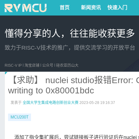
首页
新闻资讯
快速入门
懂得分享的人，往往能收获更多
致力于RISC-V技术的推广，提供交流学习的开放平台
RISC-V IP
淘宝店铺
公众号
硅农亚历山大
【求助】 nuclei studio报错Error: Core 
writing to 0x80001bdc
发表于
全国大学生集成电路创新创业大赛
2023-05-28 19:16:37
MCU200T
添加了指令集扩展后，尝试链接板子进行验证后在nuclei 