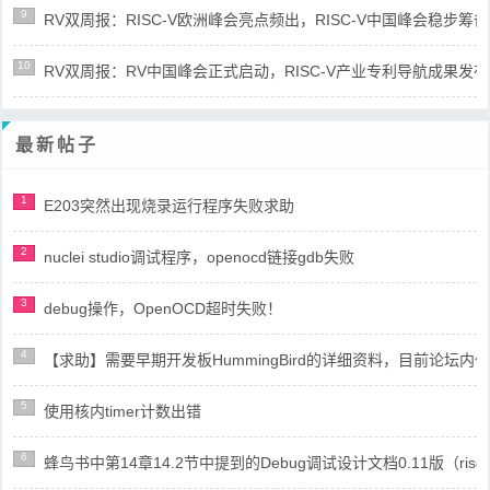
9
RV双周报：RISC-V欧洲峰会亮点频出，RISC-V中国峰会稳步筹备(第8
10
RV双周报：RV中国峰会正式启动，RISC-V产业专利导航成果发布(第8
最新帖子
1
E203突然出现烧录运行程序失败求助
2
nuclei studio调试程序，openocd链接gdb失败
3
debug操作，OpenOCD超时失败！
4
【求助】需要早期开发板HummingBird的详细资料，目前论坛
5
使用核内timer计数出错
6
蜂鸟书中第14章14.2节中提到的Debug调试设计文档0.11版（risc