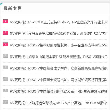
最新专栏
1
RV双周报：RustVMM正式支持RISC-V，RV正塑造汽车行业未来(第91
2
RV双周报：发展重要里程碑RVA23规范获准，AI领域RISC-V芯片市场
3
RV双周报：RISC-V架构现颠覆性芯片，多平台宣布支持RISC-V(第89
4
RV双周报：如意香山笔记本软件适配发展迅速，RISC-V国际N Trace
5
RV双周报：RISC-V中国峰会成功举办，众多新成果相继亮相(第87期-
6
RV双周报：RISC-V中国峰会议程出炉，滴水湖论坛即将召开(第86期-
7
RV双周报：RISC-V中国峰会同期活动发布，RDI生态联盟光谷揭牌(第8
8
RV双周报：上海打造全球领先RISC-V产业高地，RISC-V AI指令集架