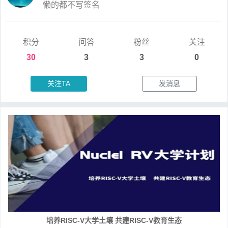
懒的都不写签名
积分
问答
粉丝
关注
30
3
3
0
关注TA
发消息
培养RISC-V大学土壤 共建RISC-V教育生态