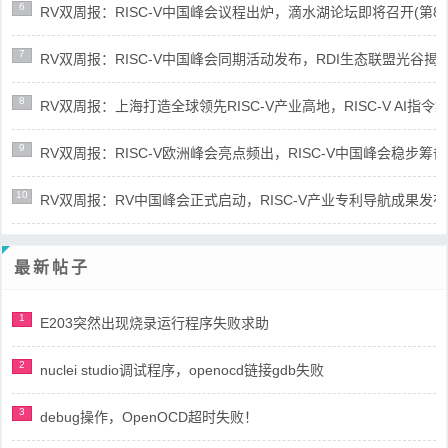
6
RV双周报：RISC-V中国峰会议程出炉，滴水湖论坛即将召开(第86期-
7
RV双周报：RISC-V中国峰会同期活动发布，RDI生态联盟光谷揭牌(第8
8
RV双周报：上海打造全球领先RISC-V产业高地，RISC-V AI指令集架
9
RV双周报：RISC-V欧洲峰会亮点频出，RISC-V中国峰会稳步筹备(第8
10
RV双周报：RV中国峰会正式启动，RISC-V产业专利导航成果发布(第8
最新帖子
1
E203突然出现烧录运行程序失败求助
2
nuclei studio调试程序，openocd链接gdb失败
3
debug操作，OpenOCD超时失败！