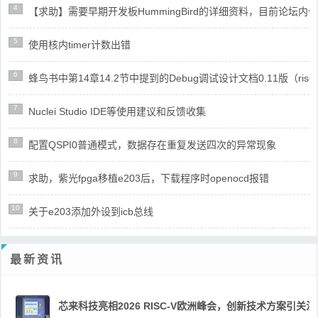
4
【求助】需要早期开发板HummingBird的详细资料，目前论坛
5
使用核内timer计数出错
6
蜂鸟书中第14章14.2节中提到的Debug调试设计文档0.11版（risc
7
Nuclei Studio IDE等使用建议和反馈收集
8
配置QSPI0普通模式，数据存在重复发送四次的异常现象
9
求助，紫光fpga移植e203后，下载程序时openocd报错
10
关于e203添加外设到icb总线
最新资讯
芯来科技亮相2026 RISC-V欧洲峰会，创新技术方案引关注