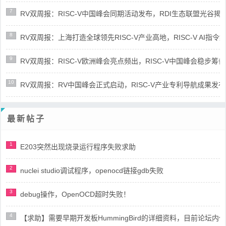
7
RV双周报：RISC-V中国峰会同期活动发布，RDI生态联盟光谷揭牌(第8
8
RV双周报：上海打造全球领先RISC-V产业高地，RISC-V AI指令集架
9
RV双周报：RISC-V欧洲峰会亮点频出，RISC-V中国峰会稳步筹备(第8
10
RV双周报：RV中国峰会正式启动，RISC-V产业专利导航成果发布(第8
最新帖子
1
E203突然出现烧录运行程序失败求助
2
nuclei studio调试程序，openocd链接gdb失败
3
debug操作，OpenOCD超时失败！
4
【求助】需要早期开发板HummingBird的详细资料，目前论坛