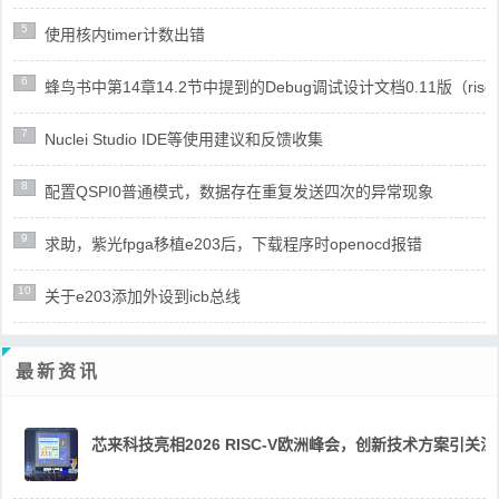
5
使用核内timer计数出错
6
蜂鸟书中第14章14.2节中提到的Debug调试设计文档0.11版（risc
7
Nuclei Studio IDE等使用建议和反馈收集
8
配置QSPI0普通模式，数据存在重复发送四次的异常现象
9
求助，紫光fpga移植e203后，下载程序时openocd报错
10
关于e203添加外设到icb总线
最新资讯
芯来科技亮相2026 RISC-V欧洲峰会，创新技术方案引关注