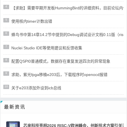
4
【求助】需要早期开发板HummingBird的详细资料，目前论坛
5
使用核内timer计数出错
6
蜂鸟书中第14章14.2节中提到的Debug调试设计文档0.11版（risc
7
Nuclei Studio IDE等使用建议和反馈收集
8
配置QSPI0普通模式，数据存在重复发送四次的异常现象
9
求助，紫光fpga移植e203后，下载程序时openocd报错
10
关于e203添加外设到icb总线
最新资讯
芯来科技亮相2026 RISC-V欧洲峰会，创新技术方案引关注