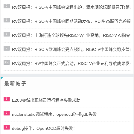
6
RV双周报：RISC-V中国峰会议程出炉，滴水湖论坛即将召开(第86期-
7
RV双周报：RISC-V中国峰会同期活动发布，RDI生态联盟光谷揭牌(第8
8
RV双周报：上海打造全球领先RISC-V产业高地，RISC-V AI指令集架
9
RV双周报：RISC-V欧洲峰会亮点频出，RISC-V中国峰会稳步筹备(第8
10
RV双周报：RV中国峰会正式启动，RISC-V产业专利导航成果发布(第8
最新帖子
1
E203突然出现烧录运行程序失败求助
2
nuclei studio调试程序，openocd链接gdb失败
3
debug操作，OpenOCD超时失败！