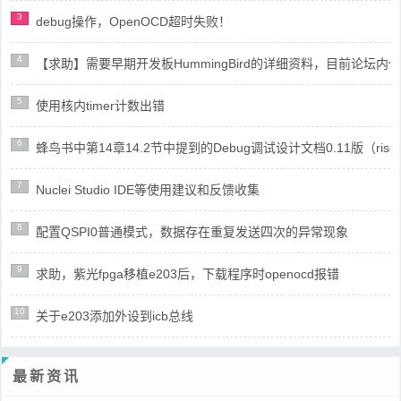
3
debug操作，OpenOCD超时失败！
4
【求助】需要早期开发板HummingBird的详细资料，目前论坛
5
使用核内timer计数出错
6
蜂鸟书中第14章14.2节中提到的Debug调试设计文档0.11版（risc
7
Nuclei Studio IDE等使用建议和反馈收集
8
配置QSPI0普通模式，数据存在重复发送四次的异常现象
9
求助，紫光fpga移植e203后，下载程序时openocd报错
10
关于e203添加外设到icb总线
最新资讯