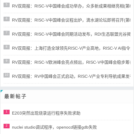
5
RV双周报：RISC-V中国峰会成功举办，众多新成果相继亮相(第87期-
6
RV双周报：RISC-V中国峰会议程出炉，滴水湖论坛即将召开(第86期-
7
RV双周报：RISC-V中国峰会同期活动发布，RDI生态联盟光谷揭牌(第8
8
RV双周报：上海打造全球领先RISC-V产业高地，RISC-V AI指令集架
9
RV双周报：RISC-V欧洲峰会亮点频出，RISC-V中国峰会稳步筹备(第8
10
RV双周报：RV中国峰会正式启动，RISC-V产业专利导航成果发布(第8
最新帖子
1
E203突然出现烧录运行程序失败求助
2
nuclei studio调试程序，openocd链接gdb失败