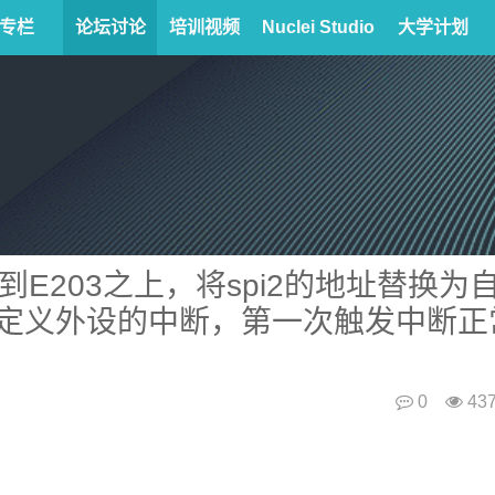
专栏
论坛讨论
培训视频
Nuclei Studio
大学计划
到E203之上，将spi2的地址替换为
自定义外设的中断，第一次触发中断正
0
43