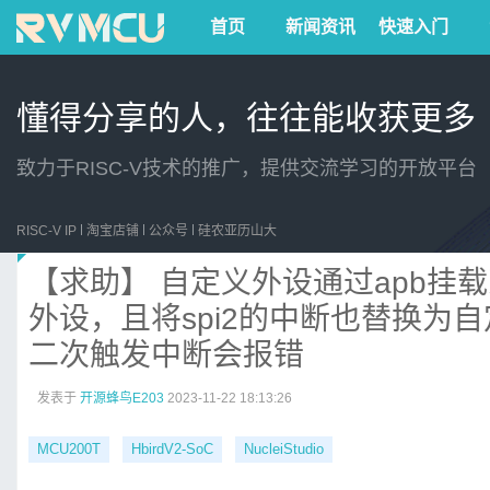
首页
新闻资讯
快速入门
懂得分享的人，往往能收获更多
致力于RISC-V技术的推广，提供交流学习的开放平台
RISC-V IP
淘宝店铺
公众号
硅农亚历山大
【求助】 自定义外设通过apb挂载
外设，且将spi2的中断也替换为
二次触发中断会报错
发表于
开源蜂鸟E203
2023-11-22 18:13:26
MCU200T
HbirdV2-SoC
NucleiStudio