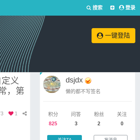
搜索
登录
一键登陆
dsjdx
自定义
常，第
懒的都不写签名
73
1
积分
问答
粉丝
关注
825
3
2
0
关注TA
发消息