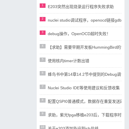
1
E203突然出现烧录运行程序失败求助
2
nuclei studio调试程序，openocd链接gdb失
3
debug操作，OpenOCD超时失败！
4
【求助】需要早期开发板HummingBird
5
使用核内timer计数出错
6
蜂鸟书中第14章14.2节中提到的Debug调试设计
7
Nuclei Studio IDE等使用建议和反馈收集
8
配置QSPI0普通模式，数据存在重复发送四
9
求助，紫光fpga移植e203后，下载程序时ope
10
关于e203添加外设到icb总线