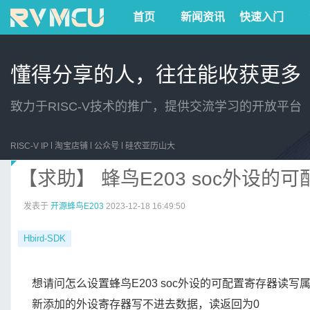
首页
新闻资讯
快速入门
懂得分享的人，往往能收获更多
致力于RISC-V技术的推广，提供交流学习的开放平台
RISC-V IP
淘宝店铺
公众号
硅农亚历山大
【求助】 蜂鸟E203 soc外设
发表于
开源蜂鸟E203
2023-12-18 16:49:50
Hbird-SDK
想请问怎么设置蜂鸟E203 soc外设的可配置寄存器
新添加的外设寄存器写不进去数据，读返回为0