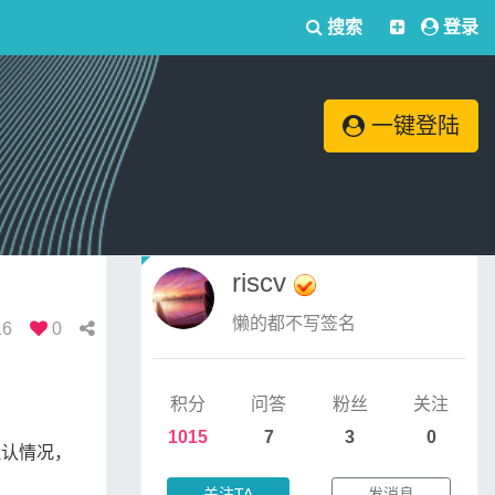
搜索
登录
一键登陆
riscv
懒的都不写签名
16
0
积分
问答
粉丝
关注
1015
7
3
0
默认情况，
关注TA
发消息