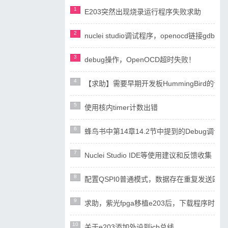
1
E203突然出现烧录运行程序失败求助
2
nuclei studio调试程序，openocd链接gdb失
3
debug操作，OpenOCD超时失败！
4
【求助】需要早期开发板HummingBird
5
使用核内timer计数出错
6
蜂鸟书中第14章14.2节中提到的Debug调试设计
7
Nuclei Studio IDE等使用建议和反馈收集
8
配置QSPI0普通模式，数据存在重复发送四
9
求助，紫光fpga移植e203后，下载程序时ope
10
关于e203添加外设到icb总线