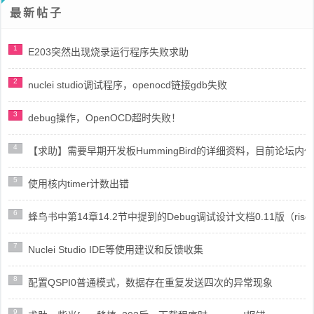
最新帖子
1
E203突然出现烧录运行程序失败求助
2
nuclei studio调试程序，openocd链接gdb失败
3
debug操作，OpenOCD超时失败！
4
【求助】需要早期开发板HummingBird的详细资料，目前论坛
5
使用核内timer计数出错
6
蜂鸟书中第14章14.2节中提到的Debug调试设计文档0.11版（risc
7
Nuclei Studio IDE等使用建议和反馈收集
8
配置QSPI0普通模式，数据存在重复发送四次的异常现象
9