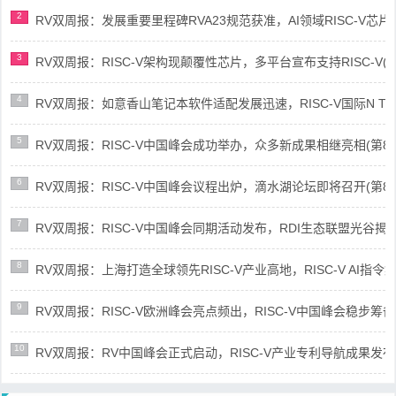
2
RV双周报：发展重要里程碑RVA23规范获准，AI领域RISC-V芯片市场
3
RV双周报：RISC-V架构现颠覆性芯片，多平台宣布支持RISC-V(第89
4
RV双周报：如意香山笔记本软件适配发展迅速，RISC-V国际N Trace
5
RV双周报：RISC-V中国峰会成功举办，众多新成果相继亮相(第87期-
6
RV双周报：RISC-V中国峰会议程出炉，滴水湖论坛即将召开(第86期-
7
RV双周报：RISC-V中国峰会同期活动发布，RDI生态联盟光谷揭牌(第8
8
RV双周报：上海打造全球领先RISC-V产业高地，RISC-V AI指令集架
9
RV双周报：RISC-V欧洲峰会亮点频出，RISC-V中国峰会稳步筹备(第8
10
RV双周报：RV中国峰会正式启动，RISC-V产业专利导航成果发布(第8