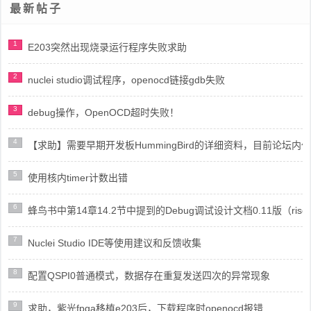
最新帖子
1
E203突然出现烧录运行程序失败求助
2
nuclei studio调试程序，openocd链接gdb失败
3
debug操作，OpenOCD超时失败！
4
【求助】需要早期开发板HummingBird的详细资料，目前论坛
5
使用核内timer计数出错
6
蜂鸟书中第14章14.2节中提到的Debug调试设计文档0.11版（risc
7
Nuclei Studio IDE等使用建议和反馈收集
8
配置QSPI0普通模式，数据存在重复发送四次的异常现象
9
求助，紫光fpga移植e203后，下载程序时openocd报错