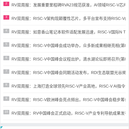
2
RV双周报：发展重要里程碑RVA23规范获准，AI领域RISC-V芯片市场
3
RV双周报：RISC-V架构现颠覆性芯片，多平台宣布支持RISC-V(第89
4
RV双周报：如意香山笔记本软件适配发展迅速，RISC-V国际N Trace
5
RV双周报：RISC-V中国峰会成功举办，众多新成果相继亮相(第87期-
6
RV双周报：RISC-V中国峰会议程出炉，滴水湖论坛即将召开(第86期-
7
RV双周报：RISC-V中国峰会同期活动发布，RDI生态联盟光谷揭牌(第8
8
RV双周报：上海打造全球领先RISC-V产业高地，RISC-V AI指令集架
9
RV双周报：RISC-V欧洲峰会亮点频出，RISC-V中国峰会稳步筹备(第8
10
RV双周报：RV中国峰会正式启动，RISC-V产业专利导航成果发布(第8