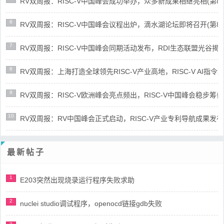
RV双周报：RISC-V中国峰会成功举办，众多新成果相继亮相(第87期-
6
RV双周报：RISC-V中国峰会议程出炉，滴水湖论坛即将召开(第86期-
7
RV双周报：RISC-V中国峰会同期活动发布，RDI生态联盟光谷揭牌(第8
8
RV双周报：上海打造全球领先RISC-V产业高地，RISC-V AI指令集架
9
RV双周报：RISC-V欧洲峰会亮点频出，RISC-V中国峰会稳步筹备(第8
10
RV双周报：RV中国峰会正式启动，RISC-V产业专利导航成果发布(第8
最新帖子
1
E203突然出现烧录运行程序失败求助
2
nuclei studio调试程序，openocd链接gdb失败