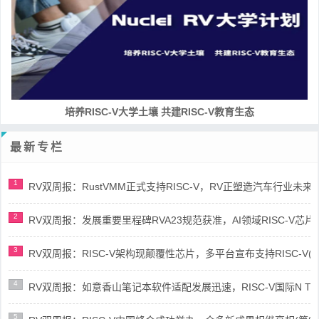
培养RISC-V大学土壤 共建RISC-V教育生态
最新专栏
1
RV双周报：RustVMM正式支持RISC-V，RV正塑造汽车行业未来(第91
2
RV双周报：发展重要里程碑RVA23规范获准，AI领域RISC-V芯片市场
3
RV双周报：RISC-V架构现颠覆性芯片，多平台宣布支持RISC-V(第89
4
RV双周报：如意香山笔记本软件适配发展迅速，RISC-V国际N Trace
5