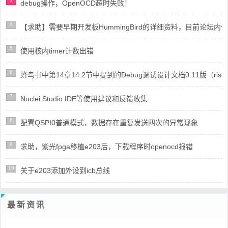
3
debug操作，OpenOCD超时失败！
4
【求助】需要早期开发板HummingBird的详细资料，目前论坛
5
使用核内timer计数出错
6
蜂鸟书中第14章14.2节中提到的Debug调试设计文档0.11版（risc
7
Nuclei Studio IDE等使用建议和反馈收集
8
配置QSPI0普通模式，数据存在重复发送四次的异常现象
9
求助，紫光fpga移植e203后，下载程序时openocd报错
10
关于e203添加外设到icb总线
最新资讯