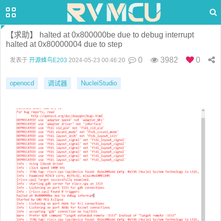
【求助】 halted at 0x800000be due to debug interrupt
halted at 0x80000004 due to step
0
3982
0
发表于
开源蜂鸟E203
2024-05-23 00:46:20
openocd
调试器
NucleiStudio