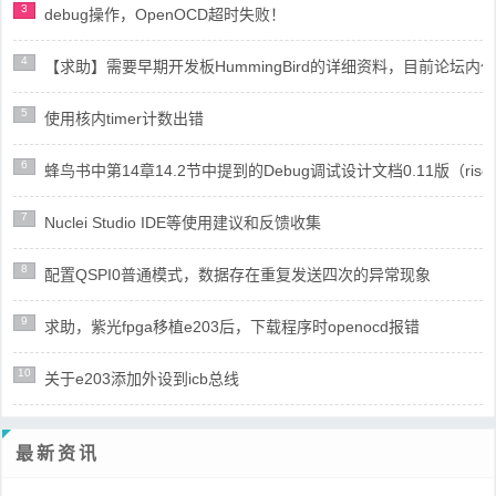
3
debug操作，OpenOCD超时失败！
4
【求助】需要早期开发板HummingBird的详细资料，目前论坛
5
使用核内timer计数出错
6
蜂鸟书中第14章14.2节中提到的Debug调试设计文档0.11版（risc
7
Nuclei Studio IDE等使用建议和反馈收集
8
配置QSPI0普通模式，数据存在重复发送四次的异常现象
9
求助，紫光fpga移植e203后，下载程序时openocd报错
10
关于e203添加外设到icb总线
最新资讯