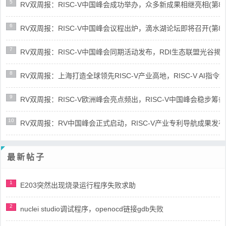
5
RV双周报：RISC-V中国峰会成功举办，众多新成果相继亮相(第87期-
6
RV双周报：RISC-V中国峰会议程出炉，滴水湖论坛即将召开(第86期-
7
RV双周报：RISC-V中国峰会同期活动发布，RDI生态联盟光谷揭牌(第8
8
RV双周报：上海打造全球领先RISC-V产业高地，RISC-V AI指令集架
9
RV双周报：RISC-V欧洲峰会亮点频出，RISC-V中国峰会稳步筹备(第8
10
RV双周报：RV中国峰会正式启动，RISC-V产业专利导航成果发布(第8
最新帖子
1
E203突然出现烧录运行程序失败求助
2
nuclei studio调试程序，openocd链接gdb失败