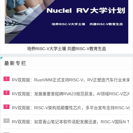
RISC-V处理器设计系列课程
最新专栏
1
RV双周报：RustVMM正式支持RISC-V，RV正塑造汽车行业未来(第91
2
RV双周报：发展重要里程碑RVA23规范获准，AI领域RISC-V芯片市场
3
RV双周报：RISC-V架构现颠覆性芯片，多平台宣布支持RISC-V(第89
4
RV双周报：如意香山笔记本软件适配发展迅速，RISC-V国际N Trace