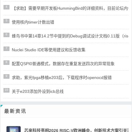
4
【求助】需要早期开发板HummingBird的详细资料，目前论坛
5
使用核内timer计数出错
6
蜂鸟书中第14章14.2节中提到的Debug调试设计文档0.11版（risc
7
Nuclei Studio IDE等使用建议和反馈收集
8
配置QSPI0普通模式，数据存在重复发送四次的异常现象
9
求助，紫光fpga移植e203后，下载程序时openocd报错
10
关于e203添加外设到icb总线
最新资讯
芯来科技亮相2026 RISC-V欧洲峰会，创新技术方案引关注