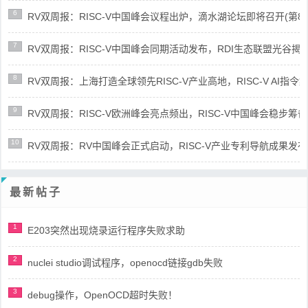
6
RV双周报：RISC-V中国峰会议程出炉，滴水湖论坛即将召开(第86期-
7
RV双周报：RISC-V中国峰会同期活动发布，RDI生态联盟光谷揭牌(第8
8
RV双周报：上海打造全球领先RISC-V产业高地，RISC-V AI指令集架
9
RV双周报：RISC-V欧洲峰会亮点频出，RISC-V中国峰会稳步筹备(第8
10
RV双周报：RV中国峰会正式启动，RISC-V产业专利导航成果发布(第8
最新帖子
1
E203突然出现烧录运行程序失败求助
2
nuclei studio调试程序，openocd链接gdb失败
3
debug操作，OpenOCD超时失败！