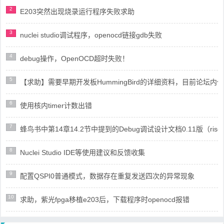
2
E203突然出现烧录运行程序失败求助
3
nuclei studio调试程序，openocd链接gdb失败
4
debug操作，OpenOCD超时失败！
5
【求助】需要早期开发板HummingBird的详细资料，目前论坛
6
使用核内timer计数出错
7
蜂鸟书中第14章14.2节中提到的Debug调试设计文档0.11版（risc
8
Nuclei Studio IDE等使用建议和反馈收集
9
配置QSPI0普通模式，数据存在重复发送四次的异常现象
10
求助，紫光fpga移植e203后，下载程序时openocd报错