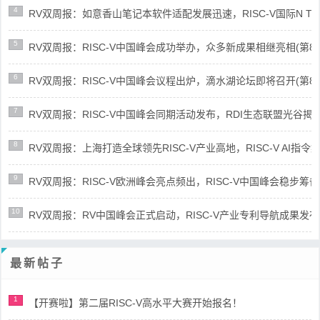
4
RV双周报：如意香山笔记本软件适配发展迅速，RISC-V国际N Trace
5
RV双周报：RISC-V中国峰会成功举办，众多新成果相继亮相(第87期-
6
RV双周报：RISC-V中国峰会议程出炉，滴水湖论坛即将召开(第86期-
7
RV双周报：RISC-V中国峰会同期活动发布，RDI生态联盟光谷揭牌(第8
8
RV双周报：上海打造全球领先RISC-V产业高地，RISC-V AI指令集架
9
RV双周报：RISC-V欧洲峰会亮点频出，RISC-V中国峰会稳步筹备(第8
10
RV双周报：RV中国峰会正式启动，RISC-V产业专利导航成果发布(第8
最新帖子
1
【开赛啦】第二届RISC-V高水平大赛开始报名！