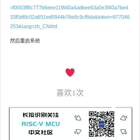
=f0003ff8c777b6eee11f840a4adbee63a0e3f40a7be4
33f0d6fc02a651ed0944b76e8c9cf8da&token=977046
253&lang=zh_CN#rd
然后重启系统
喜欢
1
次