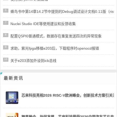
6
蜂鸟书中第14章14.2节中提到的Debug调试设计文档0.11版（risc
7
Nuclei Studio IDE等使用建议和反馈收集
8
配置QSPI0普通模式，数据存在重复发送四次的异常现象
9
求助，紫光fpga移植e203后，下载程序时openocd报错
10
关于e203添加外设到icb总线
最新资讯
芯来科技亮相2026 RISC-V欧洲峰会，创新技术方案引关注
跨界融合，协同发展，芯来科技荣获2026中国汽车芯片产