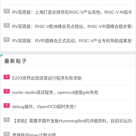
8
RV双周报：上海打造全球领先RISC-V产业高地，RISC-V AI指令集架
9
RV双周报：RISC-V欧洲峰会亮点频出，RISC-V中国峰会稳步筹备(第8
10
RV双周报：RV中国峰会正式启动，RISC-V产业专利导航成果发布(第8
最新帖子
1
E203突然出现烧录运行程序失败求助
2
nuclei studio调试程序，openocd链接gdb失败
3
debug操作，OpenOCD超时失败！
4
【求助】需要早期开发板HummingBird的详细资料，目前论坛
5
使用核内timer计数出错