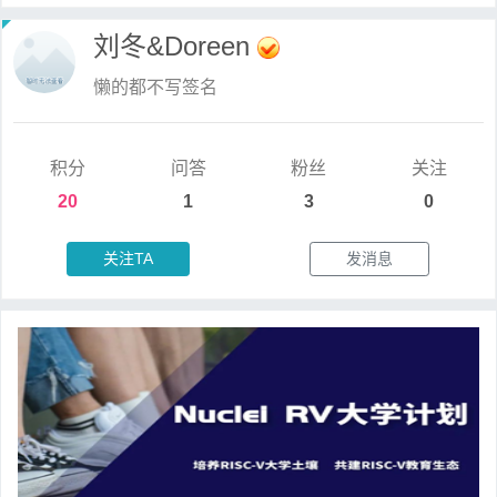
刘冬&Doreen
懒的都不写签名
积分
问答
粉丝
关注
20
1
3
0
关注TA
发消息