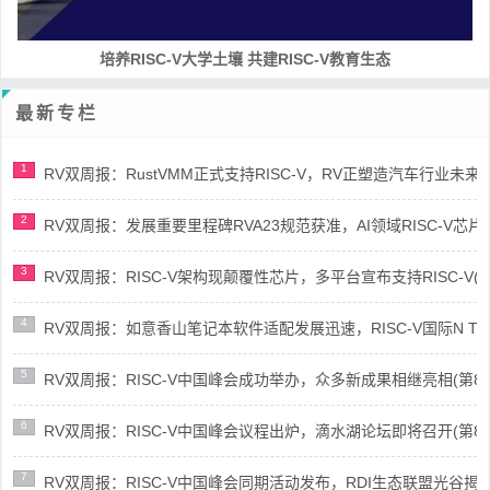
培养RISC-V大学土壤 共建RISC-V教育生态
最新专栏
1
RV双周报：RustVMM正式支持RISC-V，RV正塑造汽车行业未来(第91
2
RV双周报：发展重要里程碑RVA23规范获准，AI领域RISC-V芯片市场
3
RV双周报：RISC-V架构现颠覆性芯片，多平台宣布支持RISC-V(第89
4
RV双周报：如意香山笔记本软件适配发展迅速，RISC-V国际N Trace
5
RV双周报：RISC-V中国峰会成功举办，众多新成果相继亮相(第87期-
6
RV双周报：RISC-V中国峰会议程出炉，滴水湖论坛即将召开(第86期-
7
RV双周报：RISC-V中国峰会同期活动发布，RDI生态联盟光谷揭牌(第8