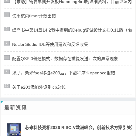
【求助】需要早期开发板HummingBird的详细资料，目前论坛
5
使用核内timer计数出错
6
蜂鸟书中第14章14.2节中提到的Debug调试设计文档0.11版（risc
7
Nuclei Studio IDE等使用建议和反馈收集
8
配置QSPI0普通模式，数据存在重复发送四次的异常现象
9
求助，紫光fpga移植e203后，下载程序时openocd报错
10
关于e203添加外设到icb总线
最新资讯
芯来科技亮相2026 RISC-V欧洲峰会，创新技术方案引关注