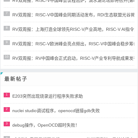
RV双周报：RISC-V中国峰会议程出炉，滴水湖论坛即将召开(第86期-
7
RV双周报：RISC-V中国峰会同期活动发布，RDI生态联盟光谷揭牌(第8
8
RV双周报：上海打造全球领先RISC-V产业高地，RISC-V AI指令集架
9
RV双周报：RISC-V欧洲峰会亮点频出，RISC-V中国峰会稳步筹备(第8
10
RV双周报：RV中国峰会正式启动，RISC-V产业专利导航成果发布(第8
最新帖子
1
E203突然出现烧录运行程序失败求助
2
nuclei studio调试程序，openocd链接gdb失败
3
debug操作，OpenOCD超时失败！
4