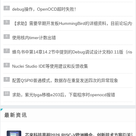
4
debug操作，OpenOCD超时失败！
5
【求助】需要早期开发板HummingBird的详细资料，目前论坛
6
使用核内timer计数出错
7
蜂鸟书中第14章14.2节中提到的Debug调试设计文档0.11版（risc
8
Nuclei Studio IDE等使用建议和反馈收集
9
配置QSPI0普通模式，数据存在重复发送四次的异常现象
10
求助，紫光fpga移植e203后，下载程序时openocd报错
最新资讯
芯来科技亮相2026 RISC-V欧洲峰会，创新技术方案引关注