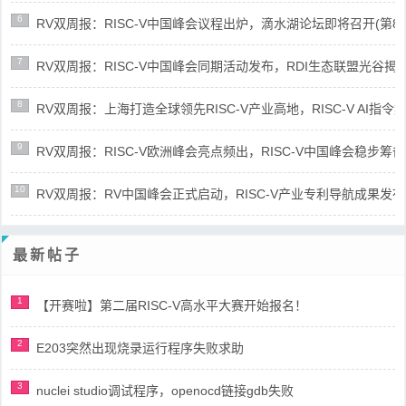
6
RV双周报：RISC-V中国峰会议程出炉，滴水湖论坛即将召开(第86期-
7
RV双周报：RISC-V中国峰会同期活动发布，RDI生态联盟光谷揭牌(第8
8
RV双周报：上海打造全球领先RISC-V产业高地，RISC-V AI指令集架
9
RV双周报：RISC-V欧洲峰会亮点频出，RISC-V中国峰会稳步筹备(第8
10
RV双周报：RV中国峰会正式启动，RISC-V产业专利导航成果发布(第8
最新帖子
1
【开赛啦】第二届RISC-V高水平大赛开始报名！
2
E203突然出现烧录运行程序失败求助
3
nuclei studio调试程序，openocd链接gdb失败