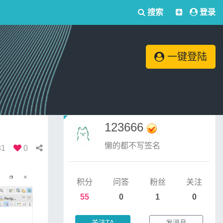
搜索
登录
一键登陆
123666
懒的都不写签名
81
0
积分
问答
粉丝
关注
55
0
1
0
关注TA
发消息