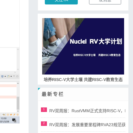
培养RISC-V大学土壤 共建RISC-V教育生态
最新专栏
1
RV双周报：RustVMM正式支持RISC-V，RV正
2
RV双周报：发展重要里程碑RVA23规范获准，AI