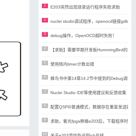
1
E203突然出现烧录运行程序失败求助
2
nuclei studio调试程序，openocd链接gdb失
3
debug操作，OpenOCD超时失败！
4
【求助】需要早期开发板HummingBird
5
使用核内timer计数出错
6
蜂鸟书中第14章14.2节中提到的Debug调试设计
7
Nuclei Studio IDE等使用建议和反馈收集
8
配置QSPI0普通模式，数据存在重复发送四
9
求助，紫光fpga移植e203后，下载程序时ope
10
关于e203添加外设到icb总线