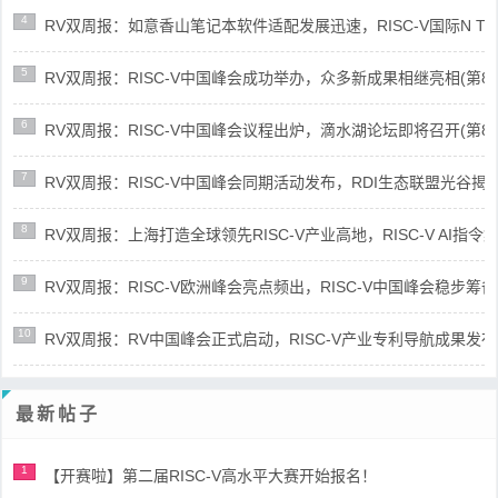
4
RV双周报：如意香山笔记本软件适配发展迅速，RISC-V国际N Trace
5
RV双周报：RISC-V中国峰会成功举办，众多新成果相继亮相(第87期-
6
RV双周报：RISC-V中国峰会议程出炉，滴水湖论坛即将召开(第86期-
7
RV双周报：RISC-V中国峰会同期活动发布，RDI生态联盟光谷揭牌(第8
8
RV双周报：上海打造全球领先RISC-V产业高地，RISC-V AI指令集架
9
RV双周报：RISC-V欧洲峰会亮点频出，RISC-V中国峰会稳步筹备(第8
10
RV双周报：RV中国峰会正式启动，RISC-V产业专利导航成果发布(第8
最新帖子
1
【开赛啦】第二届RISC-V高水平大赛开始报名！