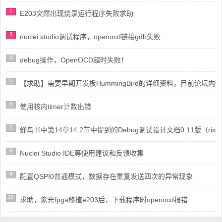
2
E203突然出现烧录运行程序失败求助
3
nuclei studio调试程序，openocd链接gdb失败
4
debug操作，OpenOCD超时失败！
5
【求助】需要早期开发板HummingBird的详细资料，目前论坛
6
使用核内timer计数出错
7
蜂鸟书中第14章14.2节中提到的Debug调试设计文档0.11版（risc
8
Nuclei Studio IDE等使用建议和反馈收集
9
配置QSPI0普通模式，数据存在重复发送四次的异常现象
10
求助，紫光fpga移植e203后，下载程序时openocd报错