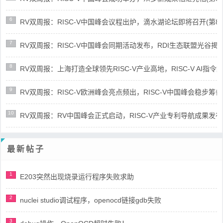
6
RV双周报：RISC-V中国峰会议程出炉，滴水湖论坛即将召开(第86期-
7
RV双周报：RISC-V中国峰会同期活动发布，RDI生态联盟光谷揭牌(第8
8
RV双周报：上海打造全球领先RISC-V产业高地，RISC-V AI指令集架
9
RV双周报：RISC-V欧洲峰会亮点频出，RISC-V中国峰会稳步筹备(第8
10
RV双周报：RV中国峰会正式启动，RISC-V产业专利导航成果发布(第8
最新帖子
1
E203突然出现烧录运行程序失败求助
2
nuclei studio调试程序，openocd链接gdb失败
3