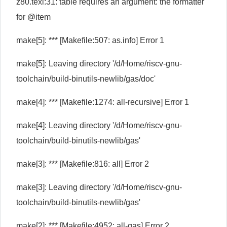
z80.texi:31: table requires an argument: the formatter
for @item
make[5]: *** [Makefile:507: as.info] Error 1
make[5]: Leaving directory '/d/Home/riscv-gnu-
toolchain/build-binutils-newlib/gas/doc'
make[4]: *** [Makefile:1274: all-recursive] Error 1
make[4]: Leaving directory '/d/Home/riscv-gnu-
toolchain/build-binutils-newlib/gas'
make[3]: *** [Makefile:816: all] Error 2
make[3]: Leaving directory '/d/Home/riscv-gnu-
toolchain/build-binutils-newlib/gas'
make[2]: *** [Makefile:4952: all-gas] Error 2