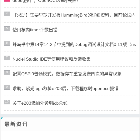
debug操作，OpenOCD超时失败！
4
【求助】需要早期开发板HummingBird的详细资料，目前论坛
5
使用核内timer计数出错
6
蜂鸟书中第14章14.2节中提到的Debug调试设计文档0.11版（risc
7
Nuclei Studio IDE等使用建议和反馈收集
8
配置QSPI0普通模式，数据存在重复发送四次的异常现象
9
求助，紫光fpga移植e203后，下载程序时openocd报错
10
关于e203添加外设到icb总线
最新资讯