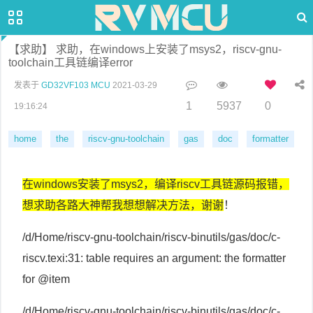
【求助】 求助，在windows上安装了msys2，riscv-gnu-
toolchain工具链编译error
发表于
GD32VF103 MCU
2021-03-29
1
5937
0
19:16:24
home
the
riscv-gnu-toolchain
gas
doc
formatter
在windows安装了msys2，编译riscv工具链源码报错，
想求助各路大神帮我想想解决方法，谢谢
！
/d/Home/riscv-gnu-toolchain/riscv-binutils/gas/doc/c-
riscv.texi:31: table requires an argument: the formatter
for @item
/d/Home/riscv-gnu-toolchain/riscv-binutils/gas/doc/c-