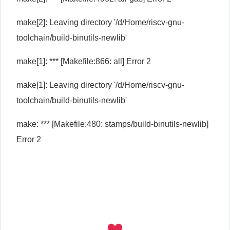
make[2]: Leaving directory '/d/Home/riscv-gnu-
toolchain/build-binutils-newlib'
make[1]: *** [Makefile:866: all] Error 2
make[1]: Leaving directory '/d/Home/riscv-gnu-
toolchain/build-binutils-newlib'
make: *** [Makefile:480: stamps/build-binutils-newlib]
Error 2